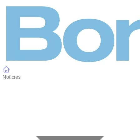
Panell de gestió de galetes
Notícies