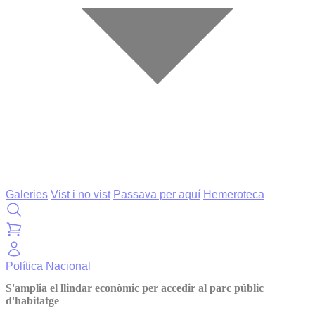
Galeries
Vist i no vist
Passava per aquí
Hemeroteca
Política
Nacional
S'amplia el llindar econòmic per accedir al parc públic
d'habitatge