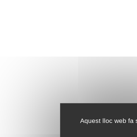
Aquest lloc web fa s