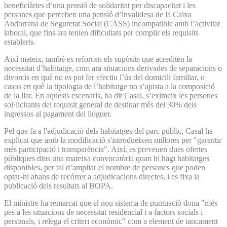
beneficiàries d’una pensió de solidaritat per discapacitat i les
persones que perceben una pensió d’invalidesa de la Caixa
Andorrana de Seguretat Social (CASS) incompatible amb l’activitat
laboral, que fins ara tenien dificultats per complir els requisits
establerts.
Així mateix, també es reforcen els supòsits que acrediten la
necessitat d’habitatge, com ara situacions derivades de separacions o
divorcis en què no es pot fer efectiu l’ús del domicili familiar, o
casos en què la tipologia de l’habitatge no s’ajusta a la composició
de la llar. En aquests escenaris, ha dit Casal, s’eximeix les persones
sol·licitants del requisit general de destinar més del 30% dels
ingressos al pagament del lloguer.
Pel que fa a l'adjudicació dels habitatges del parc públic, Casal ha
explicat que amb la modificació s'introdueixen millores per "garantir
més participació i transparència". Així, es preveuen dues ofertes
públiques dins una mateixa convocatòria quan hi hagi habitatges
disponibles, per tal d’ampliar el nombre de persones que poden
optar-hi abans de recórrer a adjudicacions directes, i es fixa la
publicació dels resultats al BOPA.
El ministre ha remarcat que el nou sistema de puntuació dona "més
pes a les situacions de necessitat residencial i a factors socials i
personals, i relega el criteri econòmic" com a element de tancament