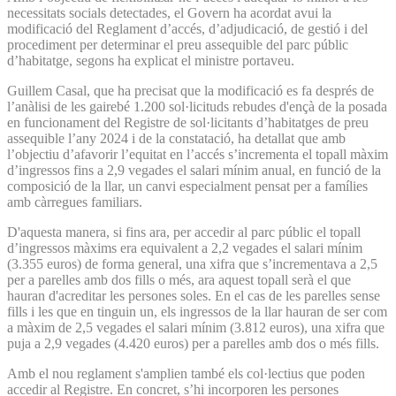
necessitats socials detectades, el Govern ha acordat avui la
modificació del Reglament d’accés, d’adjudicació, de gestió i del
procediment per determinar el preu assequible del parc públic
d’habitatge, segons ha explicat el ministre portaveu.
Guillem Casal, que ha precisat que la modificació es fa després de
l’anàlisi de les gairebé 1.200 sol·licituds rebudes d'ençà de la posada
en funcionament del Registre de sol·licitants d’habitatges de preu
assequible l’any 2024 i de la constatació, ha detallat que amb
l’objectiu d’afavorir l’equitat en l’accés s’incrementa el topall màxim
d’ingressos fins a 2,9 vegades el salari mínim anual, en funció de la
composició de la llar, un canvi especialment pensat per a famílies
amb càrregues familiars.
D'aquesta manera, si fins ara, per accedir al parc públic el topall
d’ingressos màxims era equivalent a 2,2 vegades el salari mínim
(3.355 euros) de forma general, una xifra que s’incrementava a 2,5
per a parelles amb dos fills o més, ara aquest topall serà el que
hauran d'acreditar les persones soles. En el cas de les parelles sense
fills i les que en tinguin un, els ingressos de la llar hauran de ser com
a màxim de 2,5 vegades el salari mínim (3.812 euros), una xifra que
puja a 2,9 vegades (4.420 euros) per a parelles amb dos o més fills.
Amb el nou reglament s'amplien també els col·lectius que poden
accedir al Registre. En concret, s’hi incorporen les persones