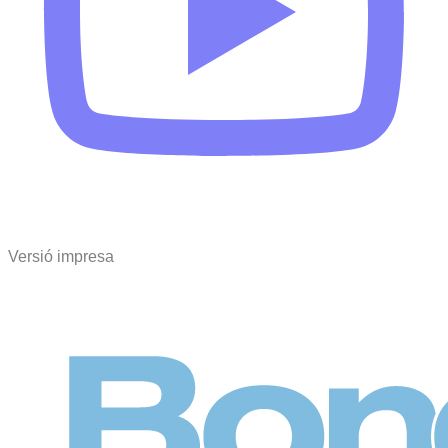
Versió impresa