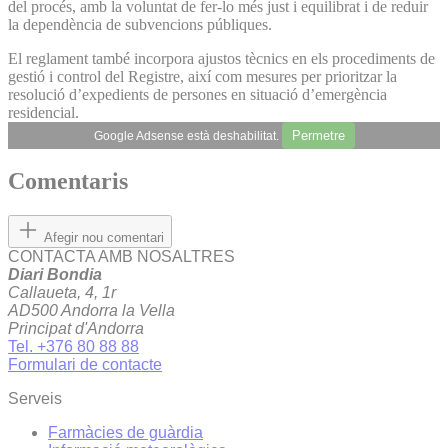
del procés, amb la voluntat de fer-lo més just i equilibrat i de reduir
la dependència de subvencions públiques.
El reglament també incorpora ajustos tècnics en els procediments de
gestió i control del Registre, així com mesures per prioritzar la
resolució d’expedients de persones en situació d’emergència
residencial.
Permetre
Google Adsense està deshabilitat.
Comentaris
Afegir nou comentari
CONTACTA AMB NOSALTRES
Diari Bondia
Callaueta, 4, 1r
AD500 Andorra la Vella
Principat d'Andorra
Tel. +376 80 88 88
Formulari de contacte
Serveis
Farmàcies de guàrdia