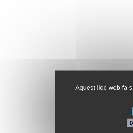
Aquest lloc web fa se
D