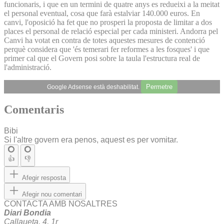
funcionaris, i que en un termini de quatre anys es redueixi a la meitat
el personal eventual, cosa que farà estalviar 140.000 euros. En
canvi, l'oposició ha fet que no prosperi la proposta de limitar a dos
places el personal de relació especial per cada ministeri. Andorra pel
Canvi ha votat en contra de totes aquestes mesures de contenció
perquè considera que 'és temerari fer reformes a les fosques' i que
primer cal que el Govern posi sobre la taula l'estructura real de
l'administració.
Permetre
Google Adsense està deshabilitat.
Comentaris
Bibi
Si l'altre govern era penos, aquest es per vomitar.
👍
👎
Afegir resposta
Afegir nou comentari
CONTACTA AMB NOSALTRES
Diari Bondia
Callaueta, 4, 1r