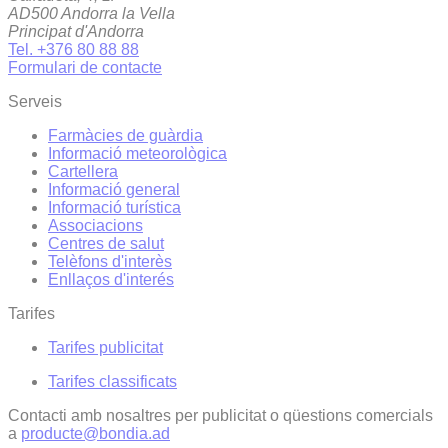
AD500 Andorra la Vella
Principat d'Andorra
Tel. +376 80 88 88
Formulari de contacte
Serveis
Farmàcies de guàrdia
Informació meteorològica
Cartellera
Informació general
Informació turística
Associacions
Centres de salut
Telèfons d'interès
Enllaços d'interés
Tarifes
Tarifes publicitat
Tarifes classificats
Contacti amb nosaltres per publicitat o qüestions comercials
a
producte@bondia.ad