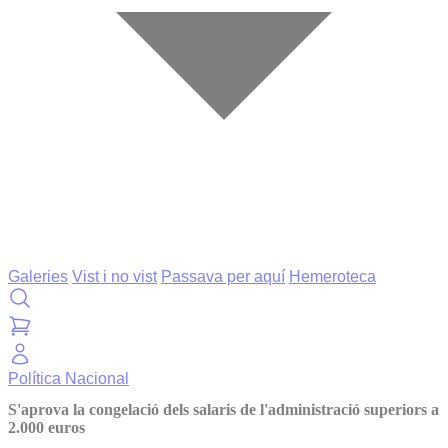
Galeries
Vist i no vist
Passava per aquí
Hemeroteca
Política
Nacional
S'aprova la congelació dels salaris de l'administració superiors a
2.000 euros