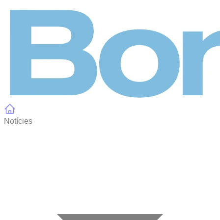
Panell de gestió de galetes
Notícies