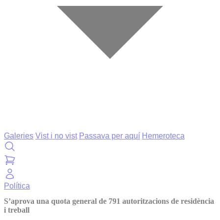
Galeries
Vist i no vist
Passava per aquí
Hemeroteca
Política
S’aprova una quota general de 791 autoritzacions de residència
i treball