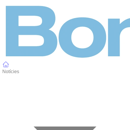
Panell de gestió de galetes
Notícies