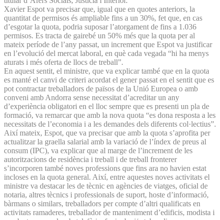
titular d’Afers Socials, Justícia i Interior.
Xavier Espot va precisar que, igual que en quotes anteriors, la
quantitat de permisos és ampliable fins a un 30%, fet que, en cas
d’esgotar la quota, podria suposar l’atorgament de fins a 1.036
permisos. Es tracta de gairebé un 50% més que la quota per al
mateix període de l’any passat, un increment que Espot va justificar
en l’evolució del mercat laboral, en què cada vegada “hi ha menys
aturats i més oferta de llocs de treball”.
En aquest sentit, el ministre, que va explicar també que en la quota
es manté el canvi de criteri acordat el gener passat en el sentit que es
pot contractar treballadors de països de la Unió Europea o amb
conveni amb Andorra sense necessitat d’acreditar un any
d’experiència obligatori en el lloc sempre que es presenti un pla de
formació, va remarcar que amb la nova quota “es dona resposta a les
necessitats de l’economia i a les demandes dels diferents col·lectius”.
Així mateix, Espot, que va precisar que amb la quota s’aprofita per
actualitzar la graella salarial amb la variació de l’índex de preus al
consum (IPC), va explicar que al marge de l’increment de les
autoritzacions de residència i treball i de treball fronterer
s’incorporen també noves professions que fins ara no havien estat
incloses en la quota general. Així, entre aquestes noves activitats el
ministre va destacar les de tècnic en agències de viatges, oficial de
notaria, altres tècnics i professionals de suport, hoste d’informació,
bàrmans o similars, treballadors per compte d’altri qualificats en
activitats ramaderes, treballador de manteniment d’edificis, modista i