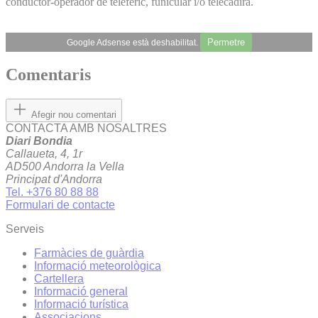
conductor-operador de telefèric, funicular i/o telecadira.
Permetre
Google Adsense està deshabilitat.
Comentaris
Afegir nou comentari
CONTACTA AMB NOSALTRES
Diari Bondia
Callaueta, 4, 1r
AD500 Andorra la Vella
Principat d'Andorra
Tel. +376 80 88 88
Formulari de contacte
Serveis
Farmàcies de guàrdia
Informació meteorològica
Cartellera
Informació general
Informació turística
Associacions