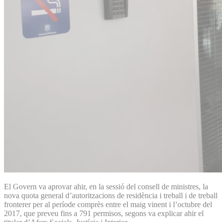
El Govern va aprovar ahir, en la sessió del consell de ministres, la
nova quota general d’autoritzacions de residència i treball i de treball
fronterer per al període comprès entre el maig vinent i l’octubre del
2017, que preveu fins a 791 permisos, segons va explicar ahir el