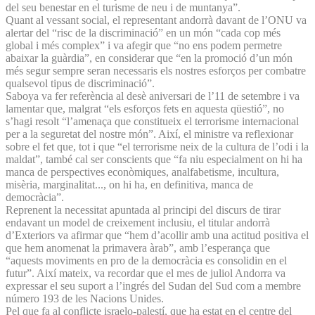
del seu benestar en el turisme de neu i de muntanya”.
Quant al vessant social, el representant andorrà davant de l’ONU va
alertar del “risc de la discriminació” en un món “cada cop més
global i més complex” i va afegir que “no ens podem permetre
abaixar la guàrdia”, en considerar que “en la promoció d’un món
més segur sempre seran necessaris els nostres esforços per combatre
qualsevol tipus de discriminació”.
Saboya va fer referència al desè aniversari de l’11 de setembre i va
lamentar que, malgrat “els esforços fets en aquesta qüestió”, no
s’hagi resolt “l’amenaça que constitueix el terrorisme internacional
per a la seguretat del nostre món”. Així, el ministre va reflexionar
sobre el fet que, tot i que “el terrorisme neix de la cultura de l’odi i la
maldat”, també cal ser conscients que “fa niu especialment on hi ha
manca de perspectives econòmiques, analfabetisme, incultura,
misèria, marginalitat..., on hi ha, en definitiva, manca de
democràcia”.
Reprenent la necessitat apuntada al principi del discurs de tirar
endavant un model de creixement inclusiu, el titular andorrà
d’Exteriors va afirmar que “hem d’acollir amb una actitud positiva el
que hem anomenat la primavera àrab”, amb l’esperança que
“aquests moviments en pro de la democràcia es consolidin en el
futur”. Així mateix, va recordar que el mes de juliol Andorra va
expressar el seu suport a l’ingrés del Sudan del Sud com a membre
número 193 de les Nacions Unides.
Pel que fa al conflicte israelo-palestí, que ha estat en el centre del