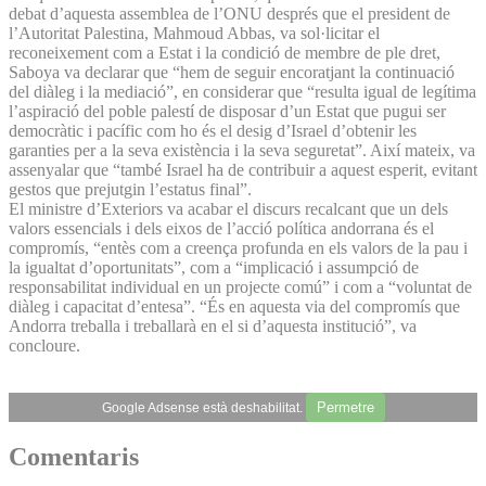
debat d’aquesta assemblea de l’ONU després que el president de
l’Autoritat Palestina, Mahmoud Abbas, va sol·licitar el
reconeixement com a Estat i la condició de membre de ple dret,
Saboya va declarar que “hem de seguir encoratjant la continuació
del diàleg i la mediació”, en considerar que “resulta igual de legítima
l’aspiració del poble palestí de disposar d’un Estat que pugui ser
democràtic i pacífic com ho és el desig d’Israel d’obtenir les
garanties per a la seva existència i la seva seguretat”. Així mateix, va
assenyalar que “també Israel ha de contribuir a aquest esperit, evitant
gestos que prejutgin l’estatus final”.
El ministre d’Exteriors va acabar el discurs recalcant que un dels
valors essencials i dels eixos de l’acció política andorrana és el
compromís, “entès com a creença profunda en els valors de la pau i
la igualtat d’oportunitats”, com a “implicació i assumpció de
responsabilitat individual en un projecte comú” i com a “voluntat de
diàleg i capacitat d’entesa”. “És en aquesta via del compromís que
Andorra treballa i treballarà en el si d’aquesta institució”, va
concloure.
Permetre
Google Adsense està deshabilitat.
Comentaris