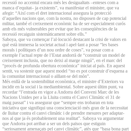
recessió no accentuï encara més les desigualtats –enteses com a
manca d’equitat– ja existents”, va manifestar el ministre, que va
afegir: “Així com el dret internacional assegura la protecció
d’aquelles nacions que, com la nostra, no disposen de cap potencial
militar, també el creixement econòmic ha de ser especialment curós
amb els més vulnerables per evitar que les conseqüències de la
recessió recaiguin sistemàticament sobre ells.”
Saboya, que va començar l’al·locució destacant la crisi de valors en
què està immersa la societat actual i apel·lant a posar “les bases
morals i polítiques d’un nou ordre de coses”, va posar com a
exemple l’actual repte de l’Estat andorrà de “construir un model de
creixement inclusiu, que no deixi al marge ningú”, en el marc del
“procés de profunda obertura econòmica” iniciat al país. En aquest
sentit, va sostenir que aquest model “no es pot construir d’esquena a
la comunitat internacional o aïllant-se del món”.
Més enllà de la sostenibilitat econòmica, el ministre d’Exteriors va
incidir en la social i la mediambiental. Sobre aquest últim punt, va
recordar “l’entrada en vigor a Andorra del Conveni Marc de les
Nacions Unides per a la Lluita contra el Canvi Climàtic el 31 de
maig passat” i va assegurar que “sempre ens trobaran en tota
iniciativa que signifiqui una conscienciació més gran de la necessitat
de lluitar contra el canvi climàtic i de prendre mesures per adaptar-
nos al que ja és probablement una realitat”. Saboya va argumentar
que Andorra pot arribar a ser un dels països que estiguin
“seriosament amenaçats pel canvi climàtic”, atès que “basa bona part