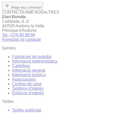
Afegir nou comentari
CONTACTA AMB NOSALTRES
Diari Bondia
Callaueta, 4, 1r
AD500 Andorra la Vella
Principat d'Andorra
Tel. +376 80 88 88
Formulari de contacte
Serveis
Farmàcies de guàrdia
Informació meteorològica
Cartellera
Informació general
Informació turística
Associacions
Centres de salut
Telèfons d'interès
Enllaços d'interés
Tarifes
Tarifes publicitat