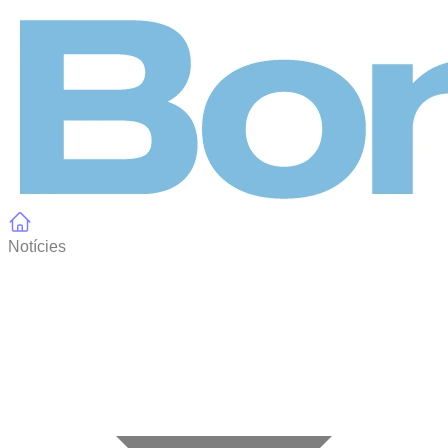
Panell de gestió de galetes
Notícies