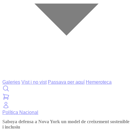
Galeries
Vist i no vist
Passava per aquí
Hemeroteca
Política
Nacional
Saboya defensa a Nova York un model de creixement sostenible
i inclusiu