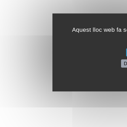
Aquest lloc web fa se
D