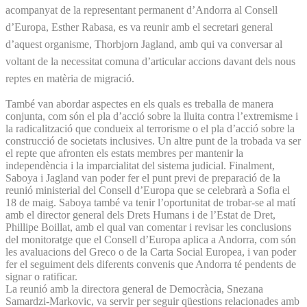
acompanyat de la representant permanent d’Andorra al Consell
d’Europa, Es­ther Rabasa, es va reunir amb el secretari general
d’aquest organisme, Thorbjorn Jagland, amb qui va conversar al
voltant de la necessitat comuna d’articular accions davant dels nous
reptes en matèria de migració.
També van abordar aspectes en els quals es treballa de manera
conjunta, com són el pla d’acció sobre la lluita contra l’extremisme i
la radicalització que condueix al terrorisme o el pla d’acció sobre la
construcció de societats inclusives. Un altre punt de la trobada va ser
el repte que afronten els estats membres per mantenir la
independència i la imparcialitat del sistema judicial. Finalment,
Saboya i Jagland van poder fer el punt previ de preparació de la
reunió ministerial del Consell d’Europa que se celebrarà a Sofia el
18 de maig. Saboya també va tenir l’oportunitat de trobar-se al matí
amb el director general dels Drets Humans i de l’Estat de Dret,
Phillipe Boillat, amb el qual van comentar i revisar les conclusions
del monitoratge que el Consell d’Europa aplica a Andorra, com són
les avaluacions del Greco o de la Carta Social Europea, i van poder
fer el seguiment dels diferents convenis que Andorra té pendents de
signar o ratificar.
La reunió amb la directora general de Democràcia, Snezana
Samardzi-Markovic, va servir per seguir qüestions relacionades amb