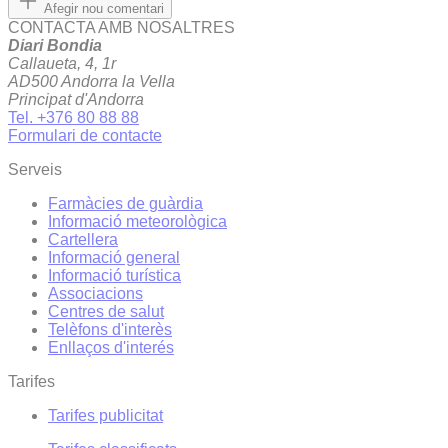
Afegir nou comentari
CONTACTA AMB NOSALTRES
Diari Bondia
Callaueta, 4, 1r
AD500 Andorra la Vella
Principat d'Andorra
Tel. +376 80 88 88
Formulari de contacte
Serveis
Farmàcies de guàrdia
Informació meteorològica
Cartellera
Informació general
Informació turística
Associacions
Centres de salut
Telèfons d'interès
Enllaços d'interés
Tarifes
Tarifes publicitat