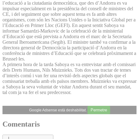
l’educació a la ciutadania democràtica, que des d’Andorra es va
impulsar especialment en la presidència del consell de ministres del
CE, i del seguiment que sobre aquest tema es fa amb altres
organismes, com són les Nacions Unides o la Iniciativa Global per a
l’Educació en Primer Lloc (GEFI). En aquest sentit Saboya va
informar Samardzi-Markovic de la celebració de la ministerial
d’Educació que està prevista a Andorra en el marc de la Secretaria
General Iberoamericana (Segib). El ministre també va confirmar a la
directora general de Democràcia la participació d’Andorra en la
conferència de ministres d’Educació que se celebrarà pròximament a
Brussel·les.
A primera hora de la tarda Saboya es va entrevistar amb el comissari
dels Drets Humans, Nils Muiznieks. Tots dos van tractar de temes
d’interès comú i van fer una revisió dels aspectes globals que el
comissariat treballa amb els països membres. Muiznieks va expressar
a Saboya la seva voluntat de visitar Andorra durant el seu mandat,
tal com ja va fer el seu predecessor.
Permetre
Google Adsense està deshabilitat.
Comentaris