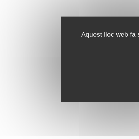
Aquest lloc web fa s