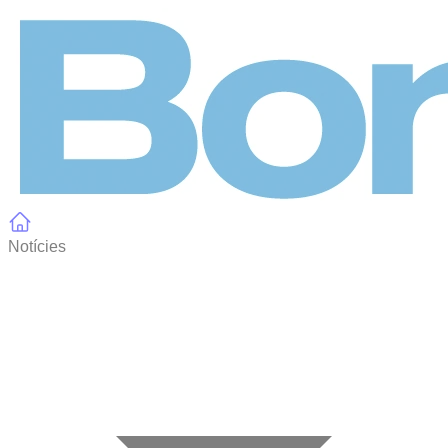
Panell de gestió de galetes
Notícies