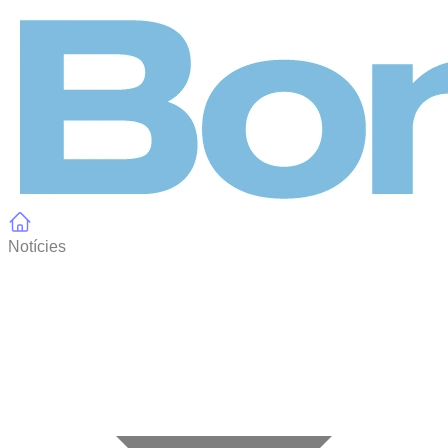
Panell de gestió de galetes
Notícies