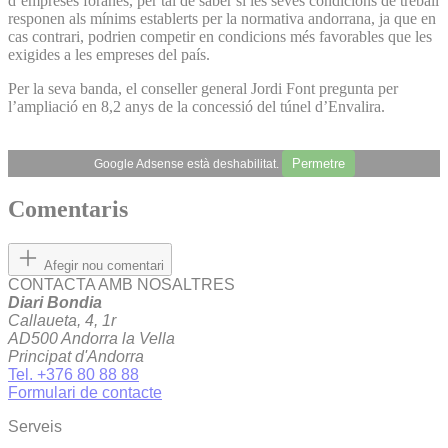
d’empreses foranes, per tal de saber si les seves condicions de treball
responen als mínims establerts per la normativa andorrana, ja que en
cas contrari, podrien competir en condicions més favorables que les
exigides a les empreses del país.
Per la seva banda, el conseller general Jordi Font pregunta per
l’ampliació en 8,2 anys de la concessió del túnel d’Envalira.
Permetre
Google Adsense està deshabilitat.
Comentaris
Afegir nou comentari
CONTACTA AMB NOSALTRES
Diari Bondia
Callaueta, 4, 1r
AD500 Andorra la Vella
Principat d'Andorra
Tel. +376 80 88 88
Formulari de contacte
Serveis