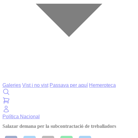
Galeries
Vist i no vist
Passava per aquí
Hemeroteca
Política
Nacional
Salazar demana per la subcontractació de treballadors