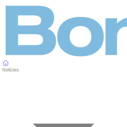
Panell de gestió de galetes
Notícies