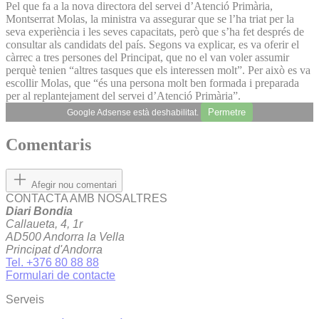
Pel que fa a la nova directora del servei d’Atenció Primària,
Montserrat Molas, la ministra va assegurar que se l’ha triat per la
seva experiència i les seves capacitats, però que s’ha fet després de
consultar als candidats del país. Segons va explicar, es va oferir el
càrrec a tres persones del Principat, que no el van voler assumir
perquè tenien “altres tasques que els interessen molt”. Per això es va
escollir Molas, que “és una persona molt ben formada i preparada
per al replantejament del servei d’Atenció Primària”.
Permetre
Google Adsense està deshabilitat.
Comentaris
Afegir nou comentari
CONTACTA AMB NOSALTRES
Diari Bondia
Callaueta, 4, 1r
AD500 Andorra la Vella
Principat d'Andorra
Tel. +376 80 88 88
Formulari de contacte
Serveis