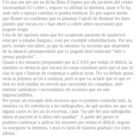
I és que ara per ara no hi ha llista d’espera per als pacients del centre
sociosanitari El Cedre i, segons va afirmar la ministra, quan n’hi ha,
amb més o menys celeritat es poden reubicar. És per aquest motiu
que Bonet va confirmar que es planteja l’opció de destinar les dues
plantes que encara no s’han obert a cobrir altres necessitats que
puguin sorgir.
Una de les opcions seria que les ocupessin pacients de qualsevol
edat per a estades llargues, com per exemple rehabilitacions. Per ara,
però, només són idees, ja que la ministra va recordar que dependrà
de la situació pressupostària que es puguin tirar endavant “més o
menys projectes”.
Quant a les mesures proposades per la CASS per reduir el dèficit, la
ministra va destacar que encara les estan estudiant però que el que és
clar és que s’hauran de començar a aplicar aviat. No va definir quina
seria la primera acció a realitzar, però sí que va aclarir que el que es
farà no serà retallar en serveis que necessitin els ciutadans, sinó
intentar optimitzar i racionalitzar els recursos que no són
imprescindibles.
Per posar un exemple dels recursos que es podrien controlar més, la
ministra va fer referència a les radiografies, de què podria ser que en
alguns casos es fes un ús excessiu, i que “no per fer una radiografia
diària al pacient se li dóna més qualitat”. A partir del gener es
podrien començar a aplicar les mesures per reduir el dèficit, segons
va assegurar la ministra, i això es faria de manera gradual i no totes
alhora.