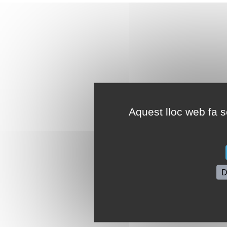
Aquest lloc web fa se
D