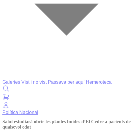
Galeries
Vist i no vist
Passava per aquí
Hemeroteca
Política
Nacional
Salut estudiarà obrir les plantes buides d’El Cedre a pacients de
qualsevol edat