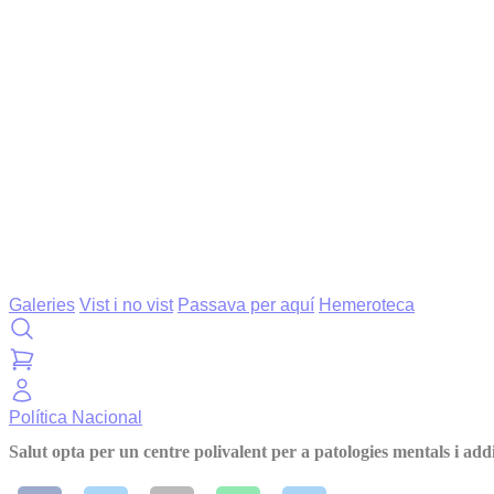
Galeries
Vist i no vist
Passava per aquí
Hemeroteca
Política
Nacional
Salut opta per un centre polivalent per a patologies mentals i add