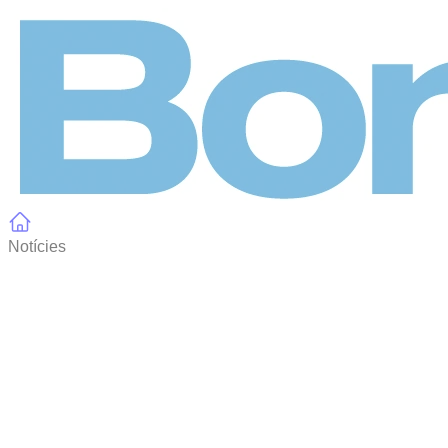
Panell de gestió de galetes
Notícies