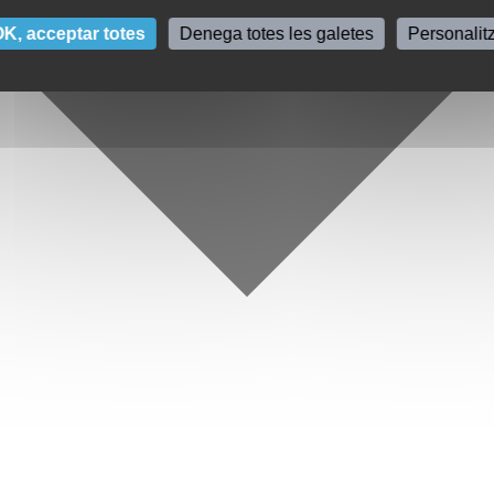
K, acceptar totes
Denega totes les galetes
Personalit