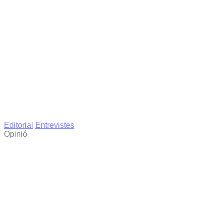
Editorial
Entrevistes
Opinió