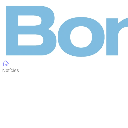
Panell de gestió de galetes
Notícies