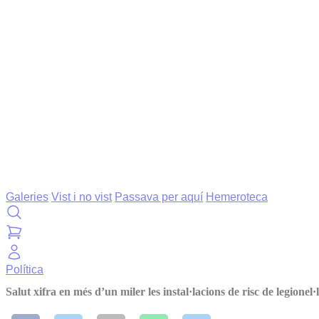
Galeries
Vist i no vist
Passava per aquí
Hemeroteca
Política
Salut xifra en més d’un miler les instal·lacions de risc de legionel·l