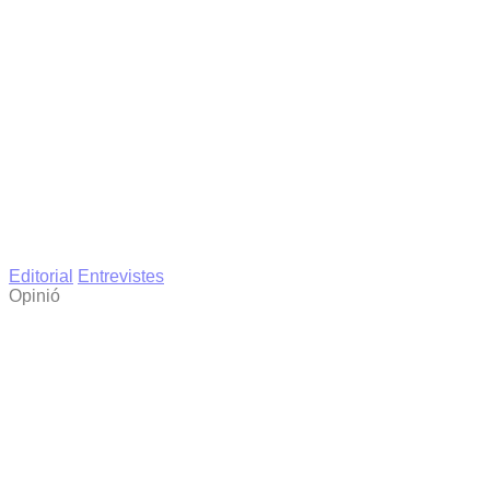
Editorial
Entrevistes
Opinió