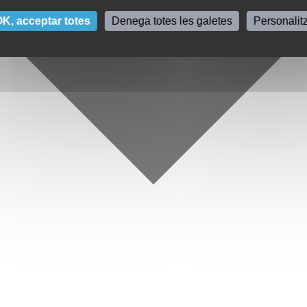
K, acceptar totes
Denega totes les galetes
Personalit