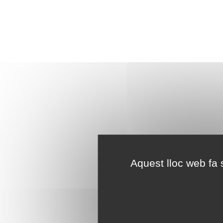
Aquest lloc web fa s