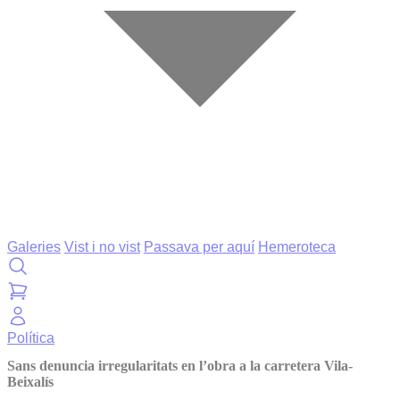
Galeries
Vist i no vist
Passava per aquí
Hemeroteca
Política
Sans denuncia irregularitats en l’obra a la carretera Vila-
Beixalís