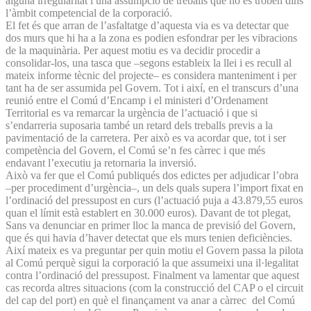
alguna irregularitat i una assumpció de treballs que no es troben dins
l’àmbit competencial de la corporació.
El fet és que arran de l’asfaltatge d’aquesta via es va detectar que
dos murs que hi ha a la zona es podien esfondrar per les vibracions
de la maquinària. Per aquest motiu es va decidir procedir a
consolidar-los, una tasca que –segons estableix la llei i es recull al
mateix informe tècnic del projecte– es considera manteniment i per
tant ha de ser assumida pel Govern. Tot i així, en el transcurs d’una
reunió entre el Comú d’Encamp i el ministeri d’Ordenament
Territorial es va remarcar la urgència de l’actuació i que si
s’endarreria suposaria també un retard dels treballs previs a la
pavimentació de la carretera. Per això es va acordar que, tot i ser
competència del Govern, el Comú se’n fes càrrec i que més
endavant l’executiu ja retornaria la inversió.
Això va fer que el Comú publiqués dos edictes per adjudicar l’obra
–per procediment d’urgència–, un dels quals supera l’import fixat en
l’ordinació del pressupost en curs (l’actuació puja a 43.879,55 euros
quan el límit està establert en 30.000 euros). Davant de tot plegat,
Sans va denunciar en primer lloc la manca de previsió del Govern,
que és qui havia d’haver detectat que els murs tenien deficiències.
Així mateix es va preguntar per quin motiu el Govern passa la pilota
al Comú perquè sigui la corporació la que assumeixi una il·legalitat
contra l’ordinació del pressupost. Finalment va lamentar que aquest
cas recorda altres situacions (com la construcció del CAP o el circuit
del cap del port) en què el finançament va anar a càrrec del Comú