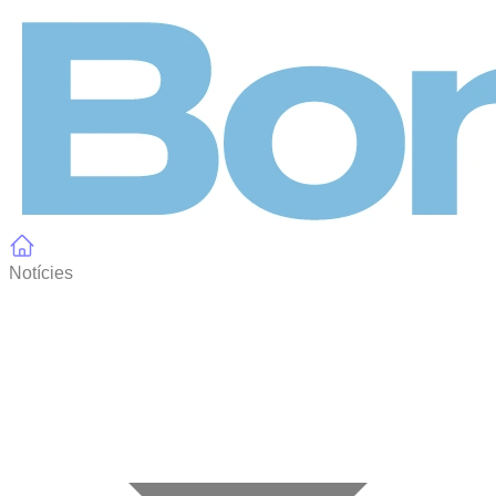
Panell de gestió de galetes
Notícies