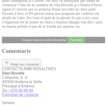
quan corresponia al Govern. Per això va assenyalar que abans de
començar l’obra de la carretera de Vila-Beixalís ja s’hauria d’haver
signat el conveni que es proposa firmar ara entre les dues parts.
Davant d’això, el PS preveu entrar una pregunta per conèixer els
detalls de l’afer. Per Sans el quid de la qüestió és que si les coses
s’haguessin fet bé potser les obres s’haurien allargat vint dies i això
no hauria permès el pas de la Vuelta per aquesta via.
Permetre
Google Adsense està deshabilitat.
Comentaris
Afegir nou comentari
CONTACTA AMB NOSALTRES
Diari Bondia
Callaueta, 4, 1r
AD500 Andorra la Vella
Principat d'Andorra
Tel. +376 80 88 88
Formulari de contacte
Serveis