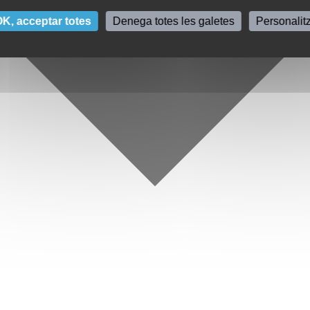
K, acceptar totes
Denega totes les galetes
Personalit