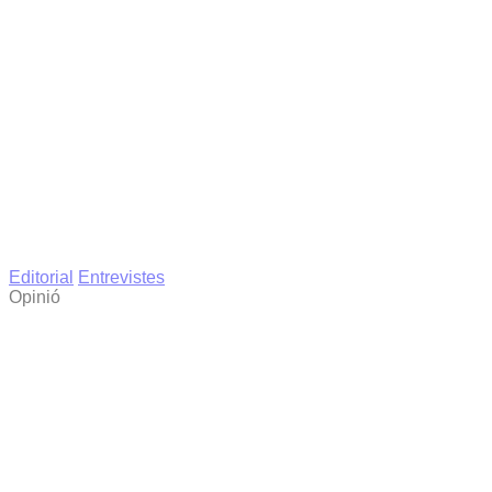
Editorial
Entrevistes
Opinió