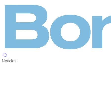
Panell de gestió de galetes
Notícies