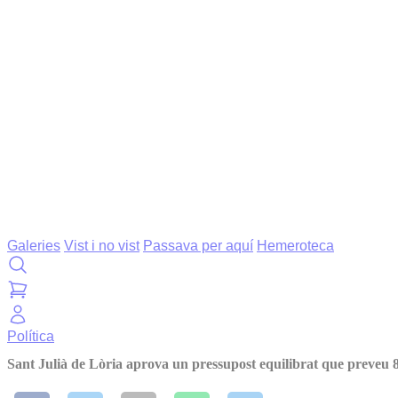
Galeries
Vist i no vist
Passava per aquí
Hemeroteca
Política
Sant Julià de Lòria aprova un pressupost equilibrat que preveu 80