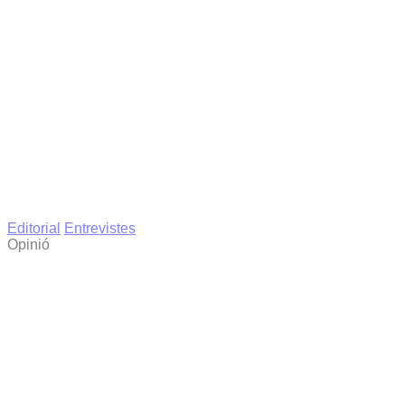
Editorial
Entrevistes
Opinió