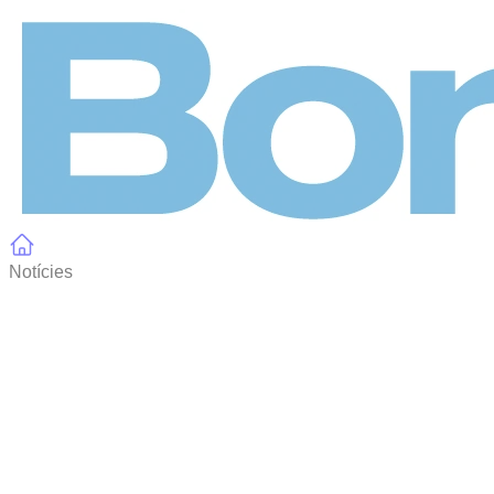
Panell de gestió de galetes
Notícies