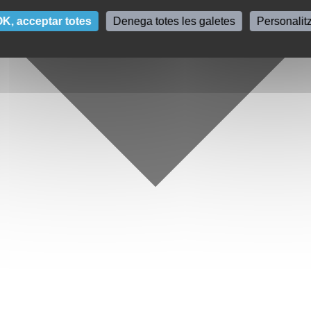
K, acceptar totes
Denega totes les galetes
Personalit