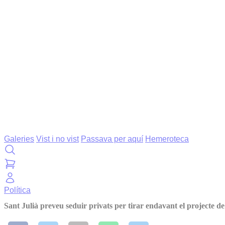
Galeries
Vist i no vist
Passava per aquí
Hemeroteca
Política
Sant Julià preveu seduir privats per tirar endavant el projecte de