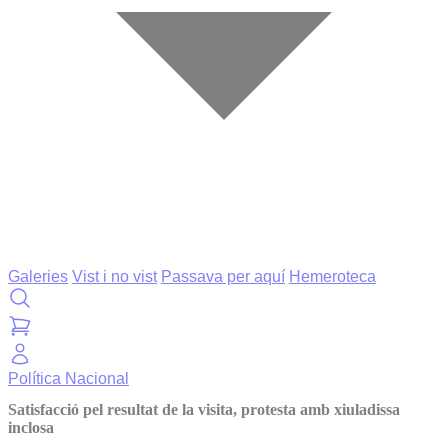
Galeries
Vist i no vist
Passava per aquí
Hemeroteca
Política
Nacional
Satisfacció pel resultat de la visita, protesta amb xiuladissa
inclosa