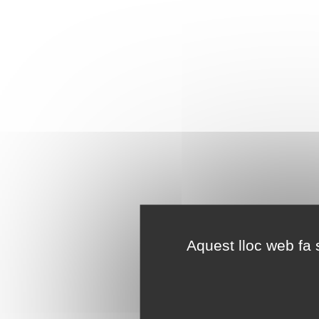
Aquest lloc web fa s