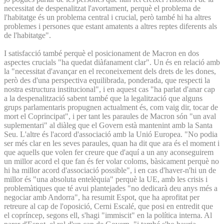
necessitat de despenalitzat l'avortament, perquè el problema de
l'habitatge és un problema central i crucial, però també hi ha altres
problemes i persones que estant amatents a altres reptes diferents als
de l'habitatge".
I satisfacció també perquè el posicionament de Macron en dos
aspectes crucials "ha quedat diàfanament clar". Un és en relació amb
la "necessitat d'avançar en el reconeixement dels drets de les dones,
però des d'una perspectiva equilibrada, ponderada, que respecti la
nostra estructura institucional", i en aquest cas "ha parlat d'anar cap
a la despenalització sabent també que la legalització que alguns
grups parlamentaris propugnen actualment és, com vaig dir, tocar de
mort el Coprincipat", i per tant les paraules de Macron són "un aval
suplementari" al diàleg que el Govern està mantenint amb la Santa
Seu. L'altre és l'acord d'associació amb la Unió Europea. "No podia
ser més clar en les seves paraules, quan ha dit que ara és el moment i
que aquells que volen fer creure que d'aquí a un any aconseguirem
un millor acord el que fan és fer volar coloms, bàsicament perquè no
hi ha millor acord d'associació possible", i en cas d'haver-n'hi un de
millor és "una absoluta entelèquia" perquè la UE, amb les crisis i
problemàtiques que té avui plantejades "no dedicarà deu anys més a
negociar amb Andorra", ha resumit Espot, que ha aprofitat per
retreure al cap de l'oposició, Cerni Escalé, que posi en entredit que
el copríncep, segons ell, s'hagi "immiscit" en la política interna. Al