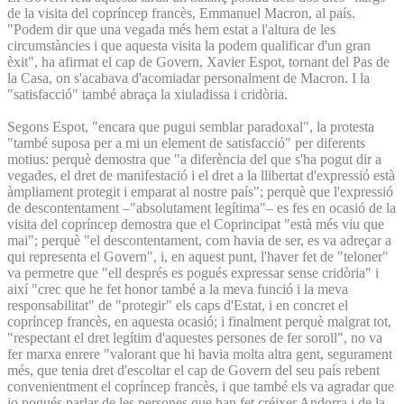
de la visita del copríncep francès, Emmanuel Macron, al país.
"Podem dir que una vegada més hem estat a l'altura de les
circumstàncies i que aquesta visita la podem qualificar d'un gran
èxit", ha afirmat el cap de Govern, Xavier Espot, tornant del Pas de
la Casa, on s'acabava d'acomiadar personalment de Macron. I la
"satisfacció" també abraça la xiuladissa i cridòria.
Segons Espot, "encara que pugui semblar paradoxal", la protesta
"també suposa per a mi un element de satisfacció" per diferents
motius: perquè demostra que "a diferència del que s'ha pogut dir a
vegades, el dret de manifestació i el dret a la llibertat d'expressió està
àmpliament protegit i emparat al nostre país"; perquè que l'expressió
de descontentament –"absolutament legítima"– es fes en ocasió de la
visita del copríncep demostra que el Coprincipat "està més viu que
mai"; perquè "el descontentament, com havia de ser, es va adreçar a
qui representa el Govern", i, en aquest punt, l'haver fet de "teloner"
va permetre que "ell després es pogués expressar sense cridòria" i
així "crec que he fet honor també a la meva funció i la meva
responsabilitat" de "protegir" els caps d'Estat, i en concret el
copríncep francès, en aquesta ocasió; i finalment perquè malgrat tot,
"respectant el dret legítim d'aquestes persones de fer soroll", no va
fer marxa enrere "valorant que hi havia molta altra gent, segurament
més, que tenia dret d'escoltar el cap de Govern del seu país rebent
convenientment el copríncep francès, i que també els va agradar que
jo pogués parlar de les persones que han fet créixer Andorra i de la