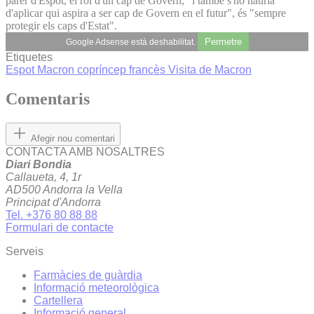
parer d'Espot, el rol d'un cap de Govern, "i també s'ho hauria
d'aplicar qui aspira a ser cap de Govern en el futur", és "sempre
protegir els caps d'Estat".
Permetre
Google Adsense està deshabilitat.
Etiquetes
Espot
Macron
copríncep francès
Visita de Macron
Comentaris
Afegir nou comentari
CONTACTA AMB NOSALTRES
Diari Bondia
Callaueta, 4, 1r
AD500 Andorra la Vella
Principat d'Andorra
Tel. +376 80 88 88
Formulari de contacte
Serveis
Farmàcies de guàrdia
Informació meteorològica
Cartellera
Informació general