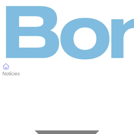
Panell de gestió de galetes
Notícies