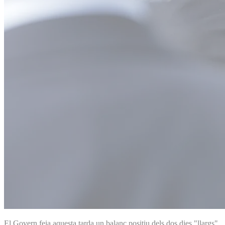
El Govern feia aquesta tarda un balanç positiu dels dos dies "llargs"