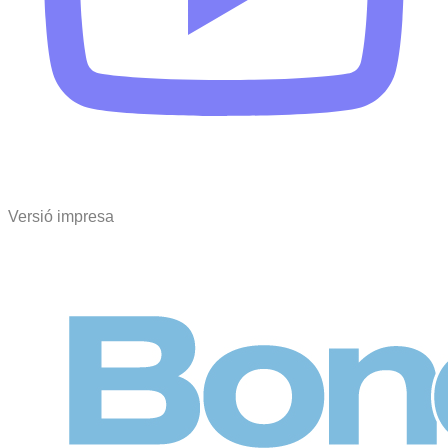
Versió impresa