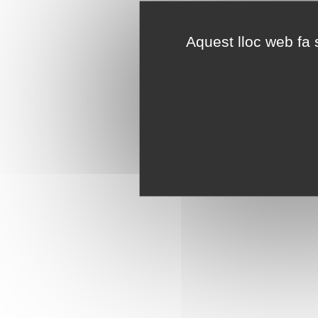
Aquest lloc web fa s