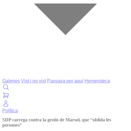
Galeries
Vist i no vist
Passava per aquí
Hemeroteca
Política
SDP carrega contra la gestió de Marsol, que “oblida les
persones”