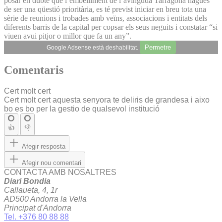
posar en dubte que l’embelliment de l’avinguda Tarragona hagués
de ser una qüestió prioritària, es té previst iniciar en breu tota una
sèrie de reunions i trobades amb veïns, associacions i entitats dels
diferents barris de la capital per copsar els seus neguits i constatar “si
viuen avui pitjor o millor que fa un any”.
Permetre
Google Adsense està deshabilitat.
Comentaris
Cert molt cert
Cert molt cert aquesta senyora te deliris de grandesa i aixo
bo es bo per la gestio de qualsevol institució
👍
👎
Afegir resposta
Afegir nou comentari
CONTACTA AMB NOSALTRES
Diari Bondia
Callaueta, 4, 1r
AD500 Andorra la Vella
Principat d'Andorra
Tel. +376 80 88 88