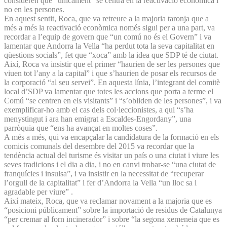
consideren que “únicament” se centra en la reactivació econòmica i
no en les persones.
En aquest sentit, Roca, que va retreure a la majoria taronja que a
més a més la reactivació econòmica només sigui per a una part, va
recordar a l’equip de govern que “un comú no és el Govern” i va
lamentar que Andorra la Vella “ha perdut tota la seva capitalitat en
qüestions socials”, fet que “xoca” amb la idea que SDP té de ciutat.
Així, Roca va insistir que el primer “haurien de ser les persones que
viuen tot l’any a la capital” i que s’haurien de posar els recursos de
la corporació “al seu servei”. En aquesta línia, l’integrant del comitè
local d’SDP va lamentar que totes les accions que porta a terme el
Comú “se centren en els visitants” i “s’obliden de les persones”, i va
exemplificar-ho amb el cas dels col·leccionistes, a qui “s’ha
menystingut i ara han emigrat a Escaldes-Engordany”, una
parròquia que “ens ha avançat en moltes coses”.
A més a més, qui va encapçalar la candidatura de la formació en els
comicis comunals del desembre del 2015 va recordar que la
tendència actual del turisme és visitar un país o una ciutat i viure les
seves tradicions i el dia a dia, i no en canvi trobar-se “una ciutat de
fran­quícies i insulsa”, i va insistir en la necessitat de “recuperar
l’orgull de la capitalitat” i fer d’Andorra la Vella “un lloc sa i
agradable per viure” .
Així mateix, Roca, que va reclamar novament a la majoria que es
“posicioni públicament” sobre la importació de residus de Catalunya
“per cremar al forn incinerador” i sobre “la segona xemeneia que es