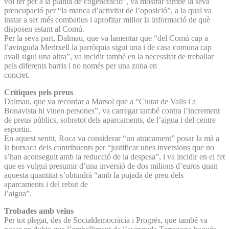
vol fer per a la planta de cogeneració”, va mostrar també la seva
preocupació per “la manca d’activitat de l’oposició”, a la qual va
instar a ser més combatius i aprofitar millor la informació de què
disposen estant al Comú.
Per la seva part, Dalmau, que va lamentar que “del Comú cap a
l’avinguda Meritxell la parròquia sigui una i de casa comuna cap
avall sigui una altra”, va incidir també en la necessitat de treballar
pels diferents barris i no només per una zona en
concret.
Crítiques pels preus
Dalmau, que va recordar a Marsol que a “Ciutat de Valls i a
Bonavista hi viuen persones”, va carregar també contra l’increment
de preus públics, sobretot dels aparcaments, de l’aigua i del centre
esportiu.
En aquest sentit, Roca va considerar “un atracament” posar la mà a
la butxaca dels contribuents per “justificar unes inversions que no
s’han aconseguit amb la reducció de la despesa”, i va incidir en el fet
que es vulgui presumir d’una inversió de dos milions d’euros quan
aquesta quantitat s’obtindrà “amb la pujada de preu dels
aparcaments i del rebut de
l’aigua”.
Trobades amb veïns
Per tot plegat, des de Socialdemocràcia i Progrés, que també va