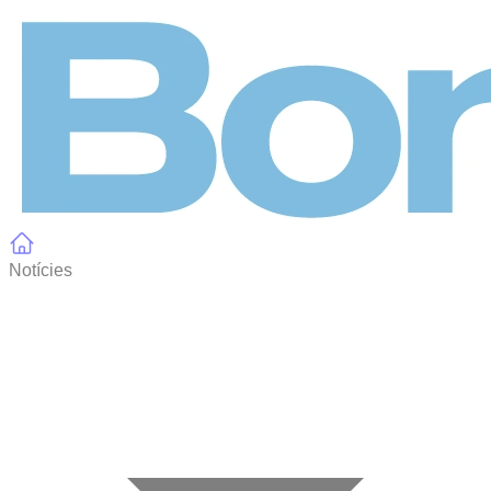
Panell de gestió de galetes
Notícies