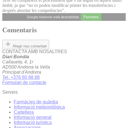
SDP no comparteix el procediment que s’ha seguit en aquest últim
àmbit, ja que “no es poden modificar primer les transferències i
després abordar les competències”.
Permetre
Google Adsense està deshabilitat.
Comentaris
Afegir nou comentari
CONTACTA AMB NOSALTRES
Diari Bondia
Callaueta, 4, 1r
AD500 Andorra la Vella
Principat d'Andorra
Tel. +376 80 88 88
Formulari de contacte
Serveis
Farmàcies de guàrdia
Informació meteorològica
Cartellera
Informació general
Informació turística
Associacions