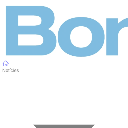
Panell de gestió de galetes
Notícies