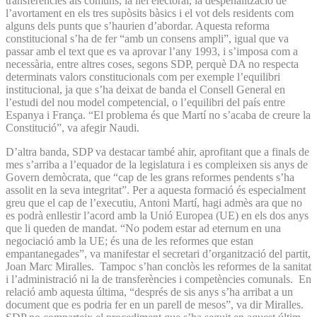
transferències als comuns, la llei electoral, la despenalització de
l’avortament en els tres supòsits bàsics i el vot dels residents com
alguns dels punts que s’haurien d’abordar. Aquesta reforma
constitucional s’ha de fer “amb un consens ampli”, igual que va
passar amb el text que es va aprovar l’any 1993, i s’imposa com a
necessària, entre altres coses, segons SDP, perquè DA no respecta
determinats valors constitucionals com per exemple l’equilibri
institucional, ja que s’ha deixat de banda el Consell General en
l’estudi del nou model competencial, o l’equilibri del país entre
Espanya i França. “El problema és que Martí no s’acaba de creure la
Constitució”, va afegir Naudi.
D’altra banda, SDP va destacar també ahir, aprofitant que a finals de
mes s’arriba a l’equador de la legislatura i es compleixen sis anys de
Govern demòcrata, que “cap de les grans reformes pendents s’ha
assolit en la seva integritat”. Per a aquesta formació és especialment
greu que el cap de l’executiu, Antoni Martí, hagi admès ara que no
es podrà enllestir l’acord amb la Unió Europea (UE) en els dos anys
que li queden de mandat. “No podem estar ad eternum en una
negociació amb la UE; és una de les reformes que estan
empantanegades”, va manifestar el secretari d’organització del partit,
Joan Marc Miralles. Tampoc s’han conclòs les reformes de la sanitat
i l’administració ni la de transferències i competències comunals. En
relació amb aquesta última, “després de sis anys s’ha arribat a un
document que es podria fer en un parell de mesos”, va dir Miralles.