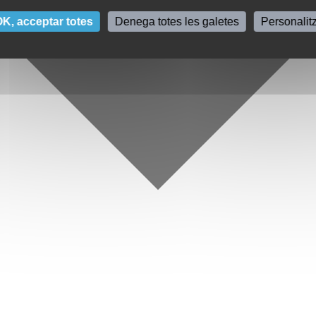
K, acceptar totes
Denega totes les galetes
Personalit