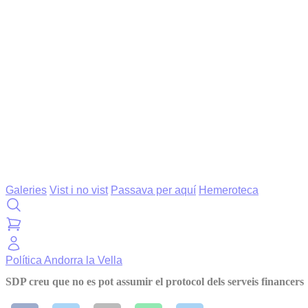
Galeries
Vist i no vist
Passava per aquí
Hemeroteca
Política
Andorra la Vella
SDP creu que no es pot assumir el protocol dels serveis financers