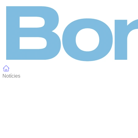
Panell de gestió de galetes
Notícies