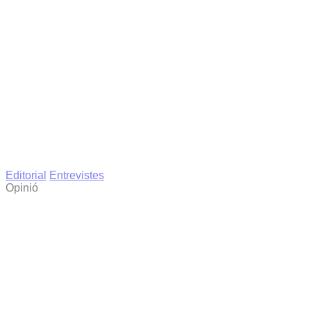
Editorial
Entrevistes
Opinió