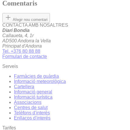
Comentaris
Afegir nou comentari
CONTACTA AMB NOSALTRES
Diari Bondia
Callaueta, 4, 1r
AD500 Andorra la Vella
Principat d'Andorra
Tel. +376 80 88 88
Formulari de contacte
Serveis
Farmàcies de guàrdia
Informació meteorològica
Cartellera
Informació general
Informació turística
Associacions
Centres de salut
Telèfons d'interès
Enllaços d'interés
Tarifes