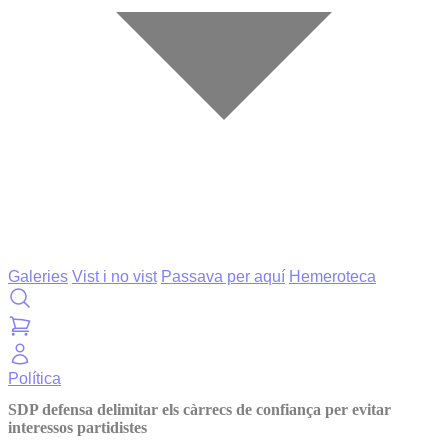
Galeries
Vist i no vist
Passava per aquí
Hemeroteca
Política
SDP defensa delimitar els càrrecs de confiança per evitar
interessos partidistes