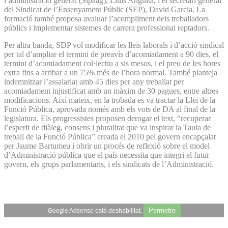
l’administració general (Sipaag), Lluís Anguita, i el secretari general
del Sindicat de l’Ensenyament Públic (SEP), David Garcia. La
formació també proposa avaluar l’acompliment dels treballadors
públics i implementar sistemes de carrera professional reptadors.
Per altra banda, SDP vol modificar les lleis laborals i d’acció sindical
per tal d’ampliar el termini de preavís d’acomiadament a 90 dies, el
termini d’acomiadament col·lectiu a sis mesos, i el preu de les hores
extra fins a arribar a un 75% més de l’hora normal. També planteja
indemnitzar l’assalariat amb 45 dies per any treballat per
acomiadament injustificat amb un màxim de 30 pagues, entre altres
modificacions. Així mateix, en la trobada es va tractar la Llei de la
Funció Pública, aprovada només amb els vots de DA al final de la
legislatura. Els progressistes proposen derogar el text, “recuperar
l’esperit de diàleg, consens i pluralitat que va inspirar la Taula de
treball de la Funció Pública” creada el 2010 pel govern encapçalat
per Jaume Bartumeu i obrir un procés de reflexió sobre el model
d’Administració pública que el país necessita que integri el futur
govern, els grups parlamentaris, i els sindicats de l’Administració.
Permetre
Google Adsense està deshabilitat.