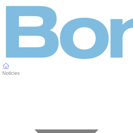
Panell de gestió de galetes
Notícies