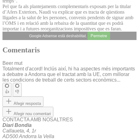
temps”.
Pel que fa als plantejaments complementaris exposats per la titular
d’Afers Exteriors, Naudi va explicar que es tracta de qüestions
lligades a la salut de les persones, convenis pendents de signar amb
l’OMS i en relació amb la rebaixa de la quantitat que es podrà
importar i a futures reorganitzacions impositives que es faran.
Permetre
Google Adsense està deshabilitat.
Comentaris
Beer mut
Totalment d'acord! Inclús així, hi ha aspectes més importants
a debatre a Andorra que el tractat amb la UE, com millorar
les condicions de treball de certs sectors econòmics...
👍
👎
Afegir resposta
Afegir nou comentari
CONTACTA AMB NOSALTRES
Diari Bondia
Callaueta, 4, 1r
AD500 Andorra la Vella