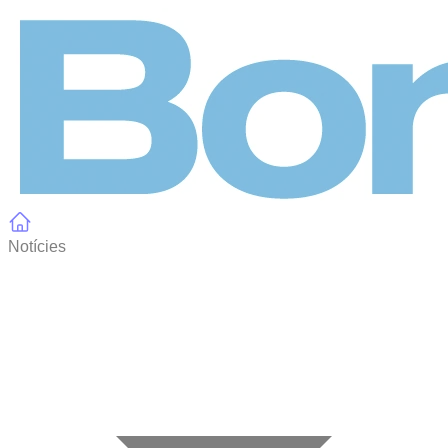
Panell de gestió de galetes
Notícies