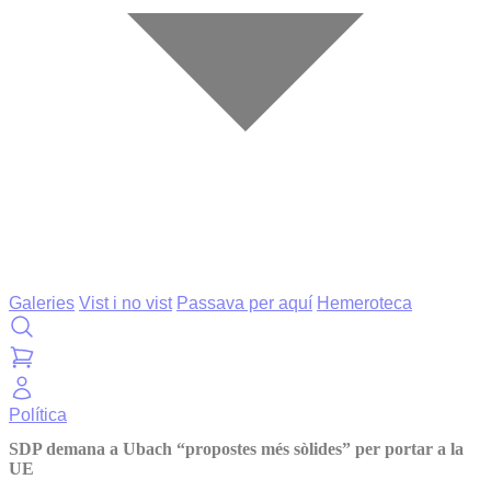
Galeries
Vist i no vist
Passava per aquí
Hemeroteca
Política
SDP demana a Ubach “propostes més sòlides” per portar a la
UE