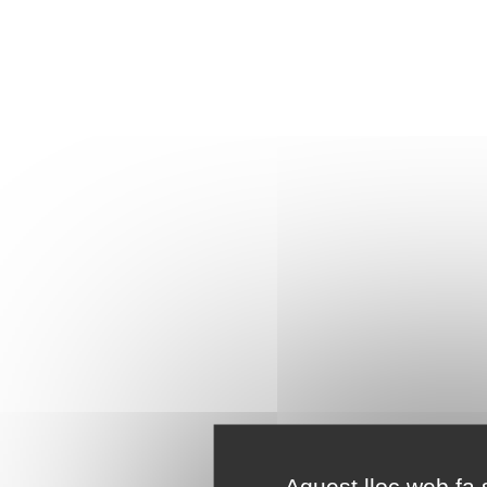
Aquest lloc web fa s