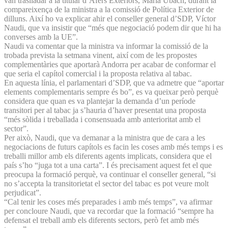
van traslladar a la titular d’Afers Exteriors, Maria Ubach, durant la
compareixença de la ministra a la comissió de Política Exterior de
dilluns. Així ho va explicar ahir el conseller general d’SDP, Víctor
Naudi, que va insistir que “més que negociació podem dir que hi ha
converses amb la UE”.
Naudi va comentar que la ministra va informar la comissió de la
trobada prevista la setmana vinent, així com de les propostes
complementàries que aportarà Andorra per acabar de conformar el
que seria el capítol comercial i la proposta relativa al tabac.
En aquesta línia, el parlamentari d’SDP, que va admetre que “aportar
elements complementaris sempre és bo”, es va queixar però perquè
considera que quan es va plantejar la demanda d’un període
transitori per al tabac ja s’hauria d’haver presentat una proposta
“més sòlida i treballada i consensuada amb anterioritat amb el
sector”.
Per això, Naudi, que va demanar a la ministra que de cara a les
negociacions de futurs capítols es facin les coses amb més temps i es
treballi millor amb els diferents agents implicats, considera que el
país s’ho “juga tot a una carta”. I és precisament aquest fet el que
preocupa la formació perquè, va continuar el conseller general, “si
no s’accepta la transitorietat el sector del tabac es pot veure molt
perjudicat”.
“Cal tenir les coses més preparades i amb més temps”, va afirmar
per concloure Naudi, que va recordar que la formació “sempre ha
defensat el treball amb els diferents sectors, però fet amb més