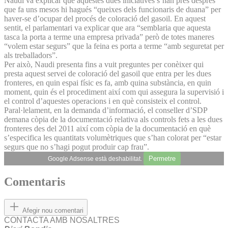
Naudi va explicar que aquestes dues iniciatives s’han pres després
que fa uns mesos hi hagués “queixes dels funcionaris de duana” per
haver-se d’ocupar del procés de coloració del gasoil. En aquest
sentit, el parlamentari va explicar que ara “semblaria que aquesta
tasca la porta a terme una empresa privada” però de totes maneres
“volem estar segurs” que la feina es porta a terme “amb seguretat per
als treballadors”.
Per això, Naudi presenta fins a vuit preguntes per conèixer qui
presta aquest servei de coloració del gasoil que entra per les dues
fronteres, en quin espai físic es fa, amb quina substància, en quin
moment, quin és el procediment així com qui assegura la supervisió i
el control d’aquestes operacions i en què consisteix el control.
Paral·lelament, en la demanda d’informació, el conseller d’SDP
demana còpia de la documentació relativa als controls fets a les dues
fronteres des del 2011 així com còpia de la documentació en què
s’especifica les quantitats volumètriques que s’han colorat per “estar
segurs que no s’hagi pogut produir cap frau”.
Permetre
Google Adsense està deshabilitat.
Comentaris
Afegir nou comentari
CONTACTA AMB NOSALTRES