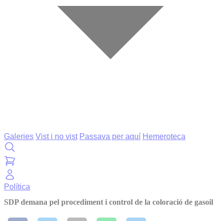
Galeries
Vist i no vist
Passava per aquí
Hemeroteca
Política
SDP demana pel procediment i control de la coloració de gasoil