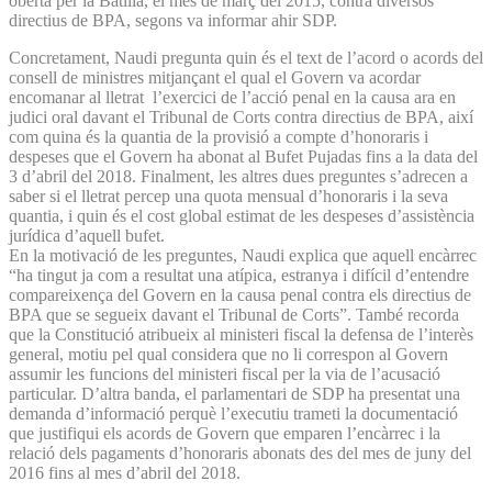
oberta per la Batllia, el mes de març del 2015, contra diversos
directius de BPA, segons va informar ahir SDP.
Concretament, Naudi pregunta quin és el text de l’acord o acords del
consell de ministres mitjançant el qual el Govern va acordar
encomanar al lletrat l’exercici de l’acció penal en la causa ara en
judici oral davant el Tribunal de Corts contra directius de BPA, així
com quina és la quantia de la provisió a compte d’honoraris i
despeses que el Govern ha abonat al Bufet Pujadas fins a la data del
3 d’abril del 2018. Finalment, les altres dues preguntes s’adrecen a
saber si el lletrat percep una quota mensual d’honoraris i la seva
quantia, i quin és el cost global estimat de les despeses d’assistència
jurídica d’aquell bufet.
En la motivació de les preguntes, Naudi explica que aquell encàrrec
“ha tingut ja com a resultat una atípica, estranya i difícil d’entendre
compareixença del Govern en la causa penal contra els directius de
BPA que se segueix davant el Tribunal de Corts”. També recorda
que la Constitució atribueix al ministeri fiscal la defensa de l’interès
general, motiu pel qual considera que no li correspon al Govern
assumir les funcions del ministeri fiscal per la via de l’acusació
particular. D’altra banda, el parlamentari de SDP ha presentat una
demanda d’informació perquè l’executiu trameti la documentació
que justifiqui els acords de Govern que emparen l’encàrrec i la
relació dels pagaments d’honoraris abonats des del mes de juny del
2016 fins al mes d’abril del 2018.