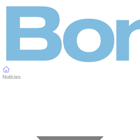
Panell de gestió de galetes
Notícies