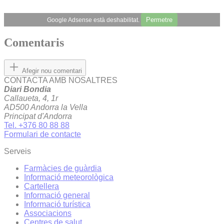
Permetre
Google Adsense està deshabilitat.
Comentaris
Afegir nou comentari
CONTACTA AMB NOSALTRES
Diari Bondia
Callaueta, 4, 1r
AD500 Andorra la Vella
Principat d'Andorra
Tel. +376 80 88 88
Formulari de contacte
Serveis
Farmàcies de guàrdia
Informació meteorològica
Cartellera
Informació general
Informació turística
Associacions
Centres de salut