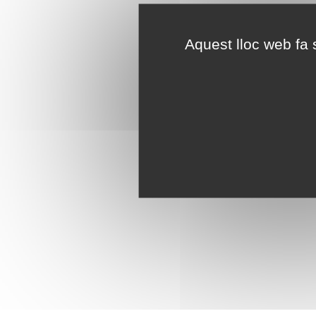
Aquest lloc web fa s