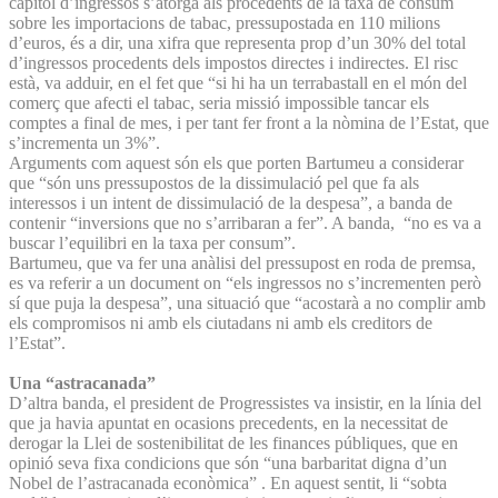
capítol d’ingressos s’atorga als procedents de la taxa de consum
sobre les importacions de tabac, pressupostada en 110 milions
d’euros, és a dir, una xifra que representa prop d’un 30% del total
d’ingressos procedents dels impostos directes i indirectes. El risc
està, va adduir, en el fet que “si hi ha un terrabastall en el món del
comerç que afecti el tabac, seria missió impossible tancar els
comptes a final de mes, i per tant fer front a la nòmina de l’Estat, que
s’incrementa un 3%”.
Arguments com aquest són els que porten Bartumeu a considerar
que “són uns pressupostos de la dissimulació pel que fa als
interessos i un intent de dissimulació de la despesa”, a banda de
contenir “inversions que no s’arribaran a fer”. A banda, “no es va a
buscar l’equilibri en la taxa per consum”.
Bartumeu, que va fer una anàlisi del pressupost en roda de premsa,
es va referir a un document on “els ingressos no s’incrementen però
sí que puja la despesa”, una situació que “acostarà a no complir amb
els compromisos ni amb els ciutadans ni amb els creditors de
l’Estat”.
Una “astracanada”
D’altra banda, el president de Progressistes va insistir, en la línia del
que ja havia apuntat en ocasions precedents, en la necessitat de
derogar la Llei de sostenibilitat de les finances públiques, que en
opinió seva fixa condicions que són “una barbaritat digna d’un
Nobel de l’astracanada econòmica”
. En aquest sentit, li “sobta