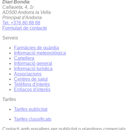
Diari Bondia
Callaueta, 4, 1r
AD500 Andorra la Vella
Principat d'Andorra
Tel. +376 80 88 88
Formulari de contacte
Serveis
Farmàcies de guàrdia
Informació meteorològica
Cartellera
Informació general
Informació turística
Associacions
Centres de salut
Telèfons d'interès
Enllaços d'interés
Tarifes
Tarifes publicitat
Tarifes classificats
Contacti amb nosaltres per publicitat o qüestions comercials