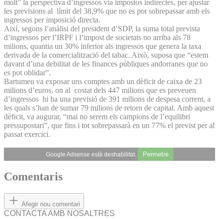
molt” la perspectiva d’ingressos via impostos indirectes, per ajustar
les previsions al límit del 38,9% que no es pot sobrepassar amb els
ingressos per imposició directa.
Així, segons l’anàlisi del president d’SDP, la suma total prevista
d’ingressos per l’IRPF i l’impost de societats no arriba als 78
milions, quantia un 30% inferior als ingressos que genera la taxa
derivada de la comercialització del tabac. Això, suposa que “estem
davant d’una debilitat de les finances públiques andorranes que no
es pot oblidar”.
Bartumeu va exposar uns comptes amb un dèficit de caixa de 23
milions d’euros, on al costat dels 447 milions que es preveuen
d’ingressos hi ha una previsió de 391 milions de despesa corrent, a
les quals s’han de sumar 79 milions de retorn de capital. Amb aquest
dèficit, va augurar, “mai no serem els campions de l’equilibri
pressupostari”, que fins i tot sobrepassarà en un 77% el previst per al
passat exercici.
Permetre
Google Adsense està deshabilitat.
Comentaris
Afegir nou comentari
CONTACTA AMB NOSALTRES