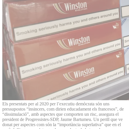
Els presentats per al 2020 per l’executiu demòcrata són uns
pressupostos “insincers, com dirien educadament els francesos”, de
“dissimulació”, amb aspectes que comporten un risc, assegura el
president de Progressistes-SDP, Jaume Bartumeu. Un perill que ve
donat per aspectes com són la “importància superlativa” que en el