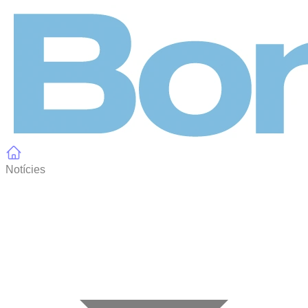
Panell de gestió de galetes
Notícies