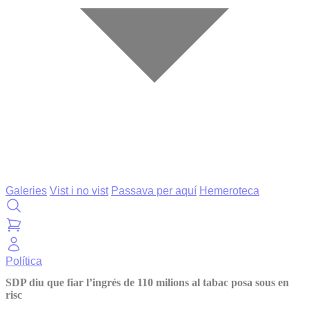
Galeries
Vist i no vist
Passava per aquí
Hemeroteca
Política
SDP diu que fiar l’ingrés de 110 milions al tabac posa sous en
risc