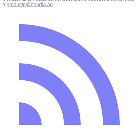
a
producte@bondia.ad