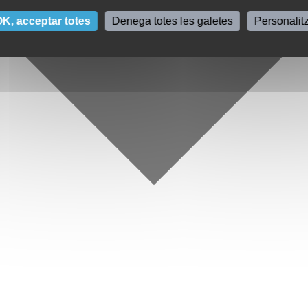
K, acceptar totes
Denega totes les galetes
Personalit