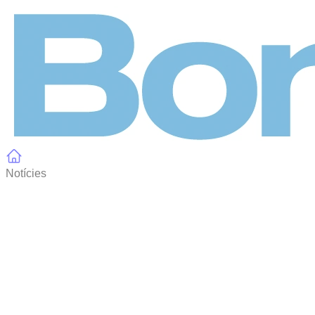
Panell de gestió de galetes
Notícies