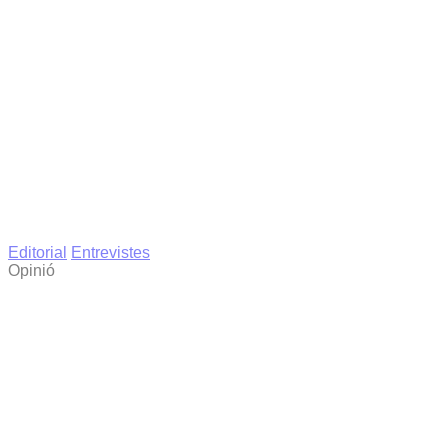
Editorial
Entrevistes
Opinió