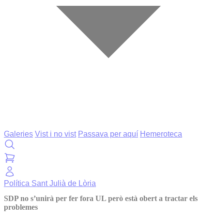
Galeries
Vist i no vist
Passava per aquí
Hemeroteca
Política
Sant Julià de Lòria
SDP no s’unirà per fer fora UL però està obert a tractar els
problemes