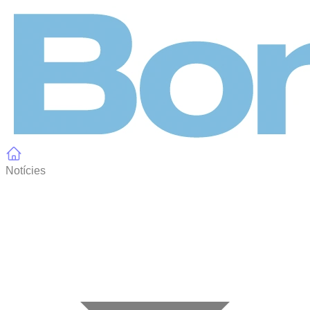
Panell de gestió de galetes
Notícies