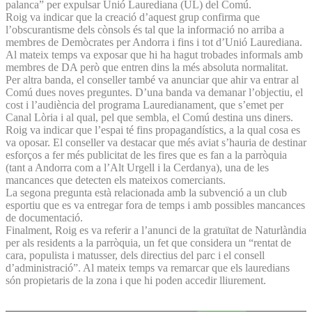
palanca” per expulsar Unió Laurediana (UL) del Comú.
Roig va indicar que la creació d’aquest grup confirma que
l’obscurantisme dels cònsols és tal que la informació no arriba a
membres de Demòcrates per Andorra i fins i tot d’Unió Laurediana.
Al mateix temps va exposar que hi ha hagut trobades informals amb
membres de DA però que entren dins la més absoluta normalitat.
Per altra banda, el conseller també va anunciar que ahir va entrar al
Comú dues noves preguntes. D’una banda va demanar l’objectiu, el
cost i l’audiència del programa Lauredianament, que s’emet per
Canal Lòria i al qual, pel que sembla, el Comú destina uns diners.
Roig va indicar que l’espai té fins propagandístics, a la qual cosa es
va oposar. El conseller va destacar que més aviat s’hauria de destinar
esforços a fer més publicitat de les fires que es fan a la parròquia
(tant a Andorra com a l’Alt Urgell i la Cerdanya), una de les
mancances que detecten els mateixos comerciants.
La segona pregunta està relacionada amb la subvenció a un club
esportiu que es va entregar fora de temps i amb possibles mancances
de documentació.
Finalment, Roig es va referir a l’anunci de la gratuïtat de Naturlàndia
per als residents a la parròquia, un fet que considera un “rentat de
cara, populista i matusser, dels directius del parc i el consell
d’administració”. Al mateix temps va remarcar que els lauredians
són propietaris de la zona i que hi poden accedir lliurement.