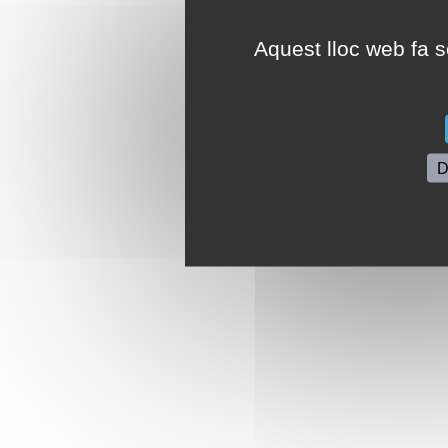
Aquest lloc web fa se
D