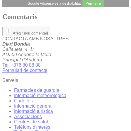
Permetre
Google Adsense està deshabilitat.
Comentaris
Afegir nou comentari
CONTACTA AMB NOSALTRES
Diari Bondia
Callaueta, 4, 1r
AD500 Andorra la Vella
Principat d'Andorra
Tel. +376 80 88 88
Formulari de contacte
Serveis
Farmàcies de guàrdia
Informació meteorològica
Cartellera
Informació general
Informació turística
Associacions
Centres de salut
Telèfons d'interès