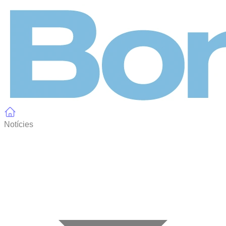
Panell de gestió de galetes
Notícies