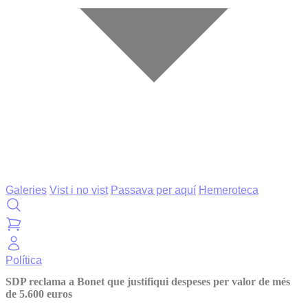
Galeries
Vist i no vist
Passava per aquí
Hemeroteca
Política
SDP reclama a Bonet que justifiqui despeses per valor de més
de 5.600 euros