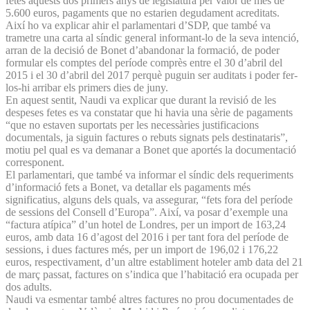
fetes aquests dos primers anys de legislatura per valor de més de
5.600 euros, pagaments que no estarien degudament acreditats.
Així ho va explicar ahir el parlamentari d’SDP, que també va
trametre una carta al síndic general informant-lo de la seva intenció,
arran de la decisió de Bonet d’abandonar la formació, de poder
formular els comptes del període comprès entre el 30 d’abril del
2015 i el 30 d’abril del 2017 perquè puguin ser auditats i poder fer-
los-hi arribar els primers dies de juny.
En aquest sentit, Naudi va explicar que durant la revisió de les
despeses fetes es va constatar que hi havia una sèrie de pagaments
“que no estaven suportats per les necessàries justificacions
documentals, ja siguin factures o rebuts signats pels destinataris”,
motiu pel qual es va demanar a Bonet que aportés la documentació
corresponent.
El parlamentari, que també va informar el síndic dels requeriments
d’informació fets a Bonet, va detallar els pagaments més
significatius, alguns dels quals, va assegurar, “fets fora del període
de sessions del Consell d’Europa”. Així, va posar d’exemple una
“factura atípica” d’un hotel de Londres, per un import de 163,24
euros, amb data 16 d’agost del 2016 i per tant fora del període de
sessions, i dues factures més, per un import de 196,02 i 176,22
euros, respectivament, d’un altre establiment hoteler amb data del 21
de març passat, factures on s’indica que l’habitació era ocupada per
dos adults.
Naudi va esmentar també altres factures no prou documentades de