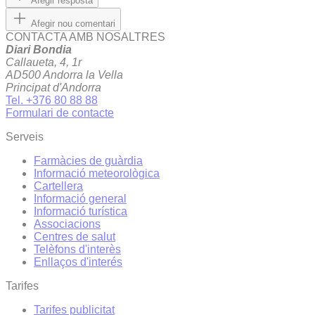
Afegir resposta
Afegir nou comentari
CONTACTA AMB NOSALTRES
Diari Bondia
Callaueta, 4, 1r
AD500 Andorra la Vella
Principat d'Andorra
Tel. +376 80 88 88
Formulari de contacte
Serveis
Farmàcies de guàrdia
Informació meteorològica
Cartellera
Informació general
Informació turística
Associacions
Centres de salut
Telèfons d'interès
Enllaços d'interés
Tarifes
Tarifes publicitat