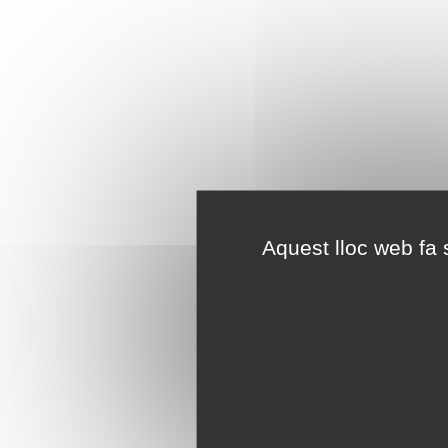
Aquest lloc web fa s