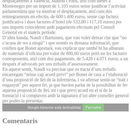
desplaçaments a València, Madrid i París, així com dietes a
Montenegro per un import de 1.105 euros sense justificar l’activitat
parlamentària que va motivar el desplaçament, així com dos
reintegraments en efectiu, de 600 i 400 euros, sense cap factura
justificativa i dues factures d’hotel (de 532,80 i 117,10 euros) per
uns imports coincidents amb pagaments efectuats pel Consell
General en el mateix període.
D’altra banda, Naudi i Bartumeu, que van voler deixar clar que “no
s’acusa de res a ningú” i que només es demana informació, que
confien que Bonet aportarà, van explicar que també hi ha albarans
de materials d’oficina per valor de 880,60 euros però no les factures
corresponents, així com dos pagaments, de 5.428 i 4.071 euros, a un
despatx d’advocats per uns treballs d’assessorament.
En aquest sentit, Naudi va precisar que es tracta d’uns treballs
encarregats “sense cap acord previ” per Bonet de cara a l’elaboració
d’una proposició de llei de la infermeria, i va afirmar sentir-se “traït i
enganyat” per aquest fet, ja que havien parlat de la possibilitat de fer
aquesta proposició de llei, tot i que previ acord en el si de la
formació i si comptaven amb la signatura d’un altre conseller general
per poder-la presentar.
Permetre
Google Adsense està deshabilitat.
Comentaris