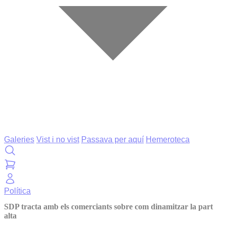
Galeries
Vist i no vist
Passava per aquí
Hemeroteca
Política
SDP tracta amb els comerciants sobre com dinamitzar la part
alta