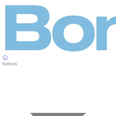
Panell de gestió de galetes
Notícies