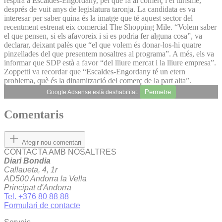
respira a Escaldes-Engordany, pel que fa al comerç i el turisme,
després de vuit anys de legislatura taronja. La candidata es va
interesar per saber quina és la imatge que té aquest sector del
recentment estrenat eix comercial The Shopping Mile. “Volem saber
el que pensen, si els afavoreix i si es podria fer alguna cosa”, va
declarar, deixant palès que “el que volem és donar-los-hi quatre
pinzellades del que presentem nosaltres al programa”. A més, els va
informar que SDP està a favor “del lliure mercat i la lliure empresa”.
Zoppetti va recordar que “Escaldes-Engordany té un etern
problema, què és la dinamització del comerç de la part alta”.
Permetre
Google Adsense està deshabilitat.
Comentaris
Afegir nou comentari
CONTACTA AMB NOSALTRES
Diari Bondia
Callaueta, 4, 1r
AD500 Andorra la Vella
Principat d'Andorra
Tel. +376 80 88 88
Formulari de contacte