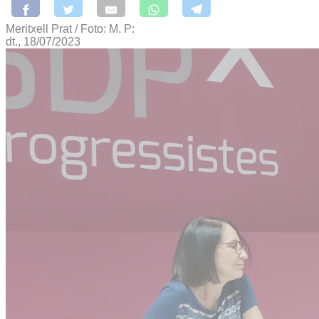
Meritxell Prat / Foto: M. P:
dt., 18/07/2023