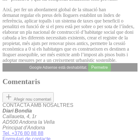
Així, per fer un abordament global de la situació han
demanat regular els preus dels lloguers establint un índex de
referència, aplicar topalls i un sistema de taxes que beneficiï o
penalitzi en funció de si el preu està per sobre o per sota de l’índex,
elaborar un pla nacional de construcció d’habitatge social que doni
cabuda a les diferents necessitats existents, crear el registre de la
propietat, més ajuts per renovar pisos antics, permetre la cessió
econòmica a 0 si els habitatges que es construeixen es destinen a
lloguer assequible, ser més estricte amb l’impost als pisos buits i
adoptar mesures per a un creixement urbanístic sostenible.
Permetre
Google Adsense està deshabilitat.
Comentaris
Afegir nou comentari
CONTACTA AMB NOSALTRES
Diari Bondia
Callaueta, 4, 1r
AD500 Andorra la Vella
Principat d'Andorra
Tel. +376 80 88 88
Formulari de contacte