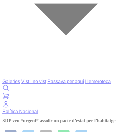
Galeries
Vist i no vist
Passava per aquí
Hemeroteca
Política
Nacional
SDP veu “urgent” assolir un pacte d’estat per l’habitatge