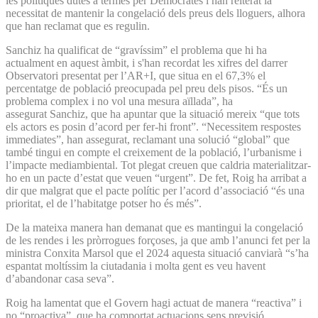
les polítiques dutes a termes per Demòcrates i han reiterat la
necessitat de mantenir la congelació dels preus dels lloguers, alhora
que han reclamat que es regulin.
Sanchiz ha qualificat de “gravíssim” el problema que hi ha
actualment en aquest àmbit, i s'han recordat les xifres del darrer
Observatori presentat per l’AR+I, que situa en el 67,3% el
percentatge de població preocupada pel preu dels pisos. “És un
problema complex i no vol una mesura aïllada”, ha
assegurat Sanchiz, que ha apuntar que la situació mereix “que tots
els actors es posin d’acord per fer-hi front”. “Necessitem respostes
immediates”, han assegurat, reclamant una solució “global” que
també tingui en compte el creixement de la població, l’urbanisme i
l’impacte mediambiental. Tot plegat creuen que caldria materialitzar-
ho en un pacte d’estat que veuen “urgent”. De fet, Roig ha arribat a
dir que malgrat que el pacte polític per l’acord d’associació “és una
prioritat, el de l’habitatge potser ho és més”.
De la mateixa manera han demanat que es mantingui la congelació
de les rendes i les pròrrogues forçoses, ja que amb l’anunci fet per la
ministra Conxita Marsol que el 2024 aquesta situació canviarà “s’ha
espantat moltíssim la ciutadania i molta gent es veu havent
d’abandonar casa seva”.
Roig ha lamentat que el Govern hagi actuat de manera “reactiva” i
no “proactiva”, que ha comportat actuacions sens previsió.