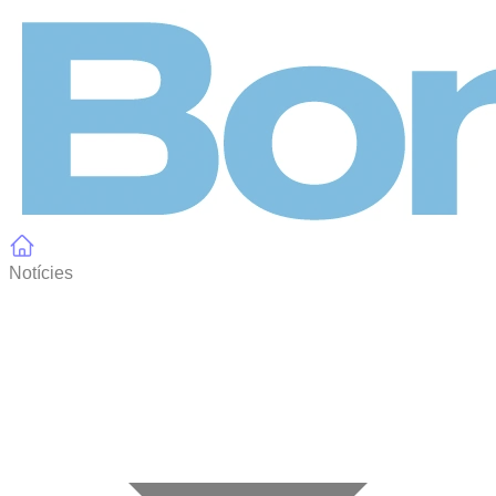
Panell de gestió de galetes
Notícies