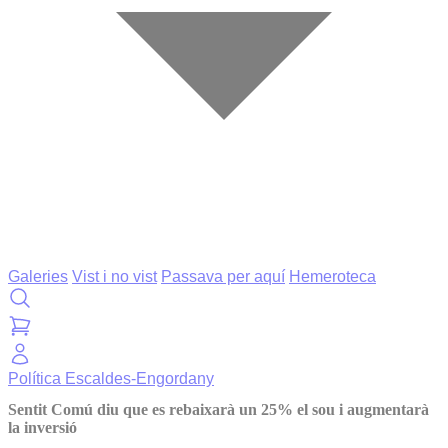
Galeries
Vist i no vist
Passava per aquí
Hemeroteca
Política
Escaldes-Engordany
Sentit Comú diu que es rebaixarà un 25% el sou i augmentarà
la inversió