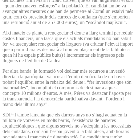
demòcrates Trini Marín i Marc Calvet, que es van augmentar el sou
“quan demanaven esforços” a la població. El candidat també va
avançar altres mesures que han de permetre al Comú un estalvi més
gran, com és prescindir dels càrrecs de confiança (que s’emporten
una retribució anual de 257.000 euros), un “escàndol majúscul”.
Així mateix es planteja renegociar el deute a llarg termini per reduir
costos financers, una tasca que els actuals mandataris no han sabut
fer, va assenyalar; renegociar els lloguers (va criticar l’elevat import
que a partir d’ara es destinarà al nou emplaçament de la biblioteca
quan hi ha espais públics buits) i incrementar els ingressos pels
lloguers de l’edifici de Caldea.
Per altra banda, la formació vol dedicar més recursos a inversió
directa a la parròquia i va acusar l’equip demòcrata de no haver
trobat l’equilibri entre la rebaixa del deute i “fer inversions que són
inajornables”, incomplint el compromís de destinar a aquest
concepte 10 milions d’euros. A més, Pérez va destacar l’aposta per
la transparència i la democràcia participativa davant “l’ordeno i
mano dels últims anys”.
SDP+I també lamenta que els darrers anys no s’hagi actuat en la
millora de voravies en molts barris, l’existència de barreres
arquitectòniques i que alguns serveis no s’adeqüin a les necessitats
dels ciutadans, com són l’espai jovent o la biblioteca, amb horaris
poc adaptats i mancats de dinamització. La candidatura també