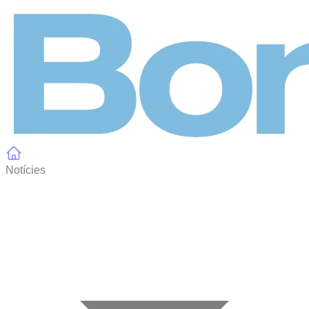
Panell de gestió de galetes
Notícies