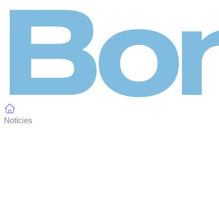
Panell de gestió de galetes
Notícies