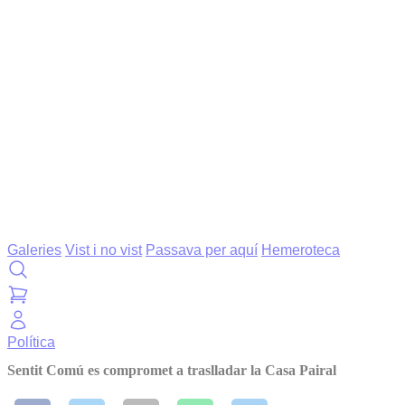
Galeries
Vist i no vist
Passava per aquí
Hemeroteca
Política
Sentit Comú es compromet a traslladar la Casa Pairal