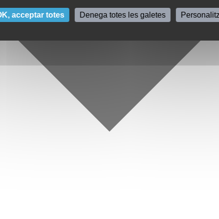
K, acceptar totes
Denega totes les galetes
Personalit