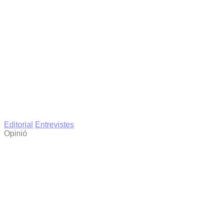
Editorial
Entrevistes
Opinió