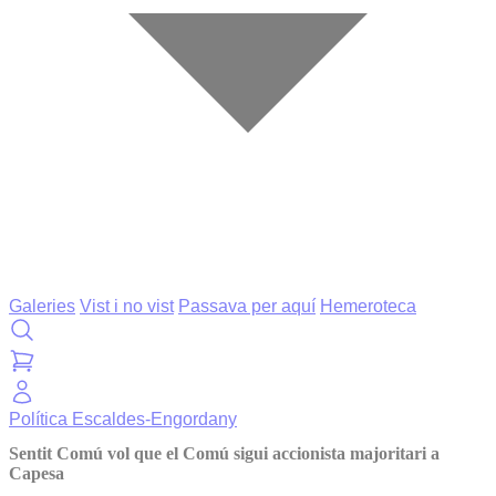
Galeries
Vist i no vist
Passava per aquí
Hemeroteca
Política
Escaldes-Engordany
Sentit Comú vol que el Comú sigui accionista majoritari a
Capesa