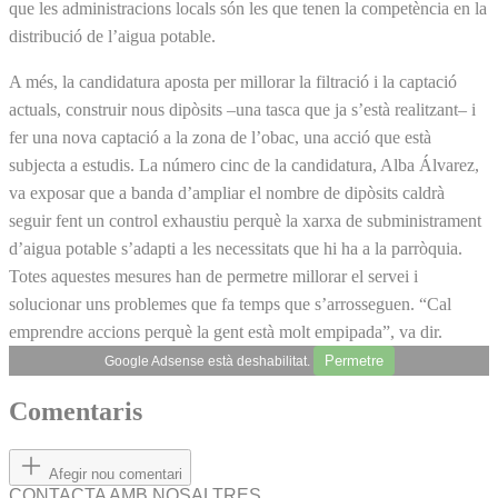
que les administracions locals són les que tenen la competència en la
distribució de l’aigua potable.
A més, la candidatura aposta per millorar la filtració i la captació
actuals, construir nous dipòsits –una tasca que ja s’està realitzant– i
fer una nova captació a la zona de l’obac, una acció que està
subjecta a estudis. La número cinc de la candidatura, Alba Álvarez,
va exposar que a banda d’ampliar el nombre de dipòsits caldrà
seguir fent un control exhaustiu perquè la xarxa de subministrament
d’aigua potable s’adapti a les necessitats que hi ha a la parròquia.
Totes aquestes mesures han de permetre millorar el servei i
solucionar uns problemes que fa temps que s’arrosseguen. “Cal
emprendre accions perquè la gent està molt empipada”, va dir.
Permetre
Google Adsense està deshabilitat.
Comentaris
Afegir nou comentari
CONTACTA AMB NOSALTRES