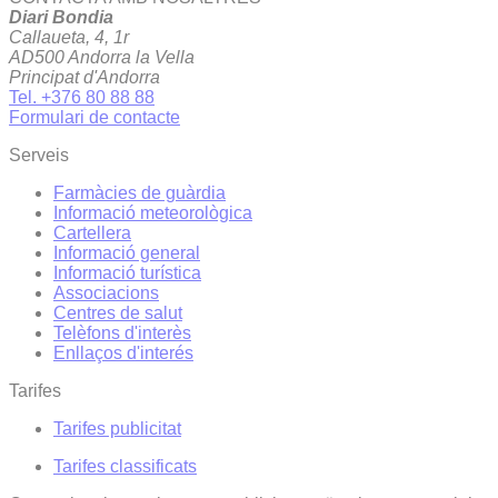
Diari Bondia
Callaueta, 4, 1r
AD500 Andorra la Vella
Principat d'Andorra
Tel. +376 80 88 88
Formulari de contacte
Serveis
Farmàcies de guàrdia
Informació meteorològica
Cartellera
Informació general
Informació turística
Associacions
Centres de salut
Telèfons d'interès
Enllaços d'interés
Tarifes
Tarifes publicitat
Tarifes classificats