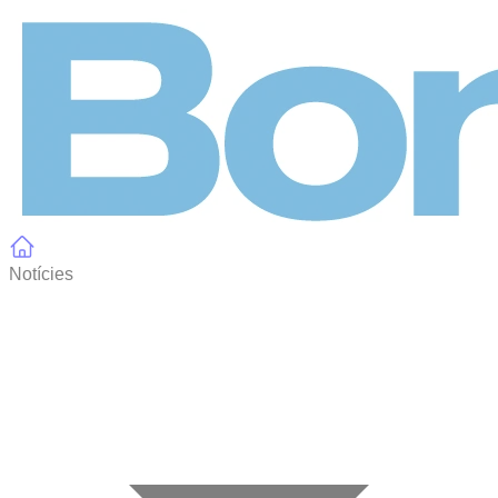
Panell de gestió de galetes
Notícies