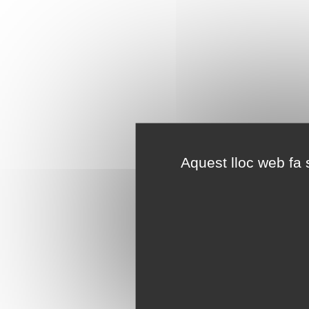
Aquest lloc web fa s