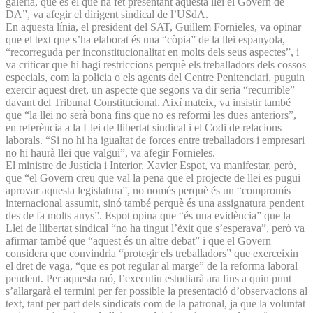
galeria, que és el que ha fet presentant aquesta llei el Govern de
DA”, va afegir el dirigent sindical de l’USdA.
En aquesta línia, el president del SAT, Guillem Fornieles, va opinar
que el text que s’ha elaborat és una “còpia” de la llei espanyola,
“recorreguda per inconstitucionalitat en molts dels seus aspectes”, i
va criticar que hi hagi restriccions perquè els treballadors dels cossos
especials, com la policia o els agents del Centre Penitenciari, puguin
exercir aquest dret, un aspecte que segons va dir seria “recurrible”
davant del Tribunal Constitucional. Així mateix, va insistir també
que “la llei no serà bona fins que no es reformi les dues anteriors”,
en referència a la Llei de llibertat sindical i el Codi de relacions
laborals. “Si no hi ha igualtat de forces entre treballadors i empresari
no hi haurà llei que valgui”, va afegir Fornieles.
El ministre de Justícia i Interior, Xavier Espot, va manifestar, però,
que “el Govern creu que val la pena que el projecte de llei es pugui
aprovar aquesta legislatura”, no només perquè és un “compromís
internacional assumit, sinó també perquè és una assignatura pendent
des de fa molts anys”. Espot opina que “és una evidència” que la
Llei de llibertat sindical “no ha tingut l’èxit que s’esperava”, però va
afirmar també que “aquest és un altre debat” i que el Govern
considera que convindria “protegir els treballadors” que exerceixin
el dret de vaga, “que es pot regular al marge” de la reforma laboral
pendent. Per aquesta raó, l’executiu estudiarà ara fins a quin punt
s’allargarà el termini per fer possible la presentació d’observacions al
text, tant per part dels sindicats com de la patronal, ja que la voluntat