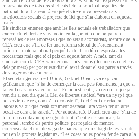
sindical i el Codi de relacions laborals. Així ho van expressar ahir els
representants de tots dos sindicats i de la principal organització
patronal durant la reunió en què el Govern va presentar als
interlocutors socials el projecte de llei que s’ha elaborat en aquesta
matèria.
Els sindicats entenen que amb les lleis actuals els treballadors que
exerceixin el dret de vaga no tenen la garantia que no patiran
represàlies de les empreses i que no seran acomiadats, mentre que la
CEA creu que s’ha de fer una reforma global de l’ordenament
jurídic en matèria laboral perquè l’actual no dóna resposta a les
necessitats reals que té el país en aquest àmbit. A més, tant els
sindicats com la CEA van demanar més temps (dos mesos en el cas
dels primers) per poder estudiar el text i donar el seu parer a través
de suggeriments concrets.
El secretari general de l’USdA, Gabriel Ubach, va explicar
gràficament que “s’ha de començar la casa pels fonaments, ja que si
fallen la casa no s’aguantarà”. En aquest sentit, va recordar que ja
van dir al seu dia que la Llei de llibertat sindical “era un nyap i que
no serviria de res, com s’ha demostrat”, i del Codi de relacions
laborals va dir que “està totalment desfasat i ara volen fer un altre
pegat de cara a la galeria”. Per aquesta raó, Ubach creu que “s’ha de
fer un pas endavant que sigui definitiu” entre els sindicats, la
patronal i també els partits polítics, per regular de manera
consensuada el dret de vaga de manera que no s’hagi de revisar de
nou en la propera legislatura. “Les coses no es poden fer de cara a la