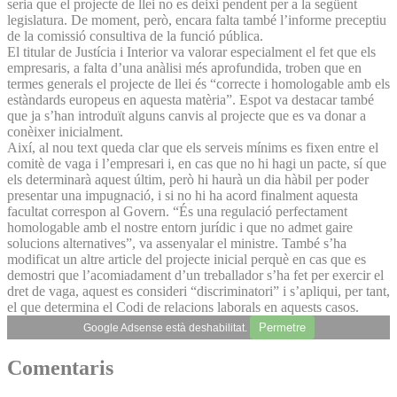
seria que el projecte de llei no es deixi pendent per a la següent
legislatura. De moment, però, encara falta també l’informe preceptiu
de la comissió consultiva de la funció pública.
El titular de Justícia i Interior va valorar especialment el fet que els
empresaris, a falta d’una anàlisi més aprofundida, troben que en
termes generals el projecte de llei és “correcte i homologable amb els
estàndards europeus en aquesta matèria”. Espot va destacar també
que ja s’han introduït alguns canvis al projecte que es va donar a
conèixer inicialment.
Així, al nou text queda clar que els serveis mínims es fixen entre el
comitè de vaga i l’empresari i, en cas que no hi hagi un pacte, sí que
els determinarà aquest últim, però hi haurà un dia hàbil per poder
presentar una impugnació, i si no hi ha acord finalment aquesta
facultat correspon al Govern. “És una regulació perfectament
homologable amb el nostre entorn jurídic i que no admet gaire
solucions alternatives”, va assenyalar el ministre. També s’ha
modificat un altre article del projecte inicial perquè en cas que es
demostri que l’acomiadament d’un treballador s’ha fet per exercir el
dret de vaga, aquest es consideri “discriminatori” i s’apliqui, per tant,
el que determina el Codi de relacions laborals en aquests casos.
Permetre
Google Adsense està deshabilitat.
Comentaris