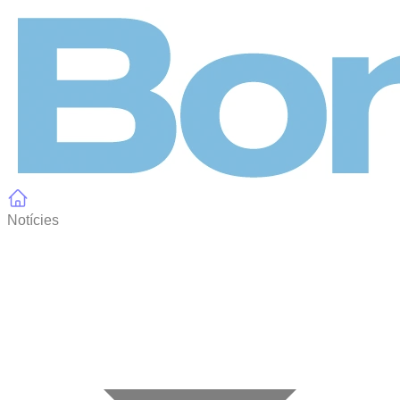
Panell de gestió de galetes
Notícies