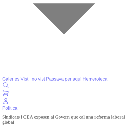
Galeries
Vist i no vist
Passava per aquí
Hemeroteca
Política
Sindicats i CEA exposen al Govern que cal una reforma laboral
global