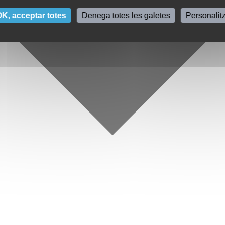
K, acceptar totes
Denega totes les galetes
Personalit