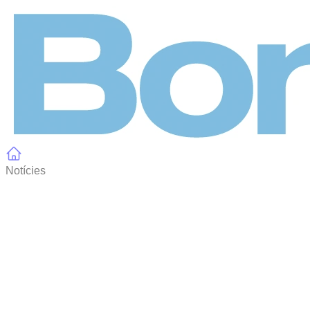
Panell de gestió de galetes
Notícies