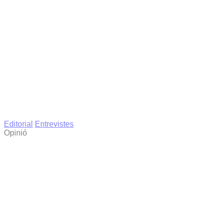
Editorial
Entrevistes
Opinió