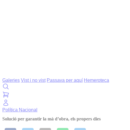
Galeries
Vist i no vist
Passava per aquí
Hemeroteca
Política
Nacional
Solució per garantir la mà d’obra, els propers dies