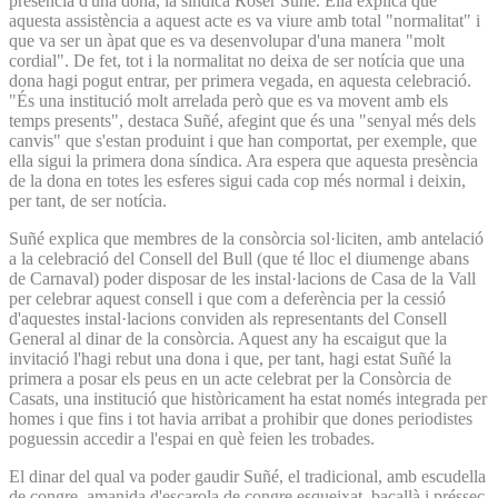
presència d'una dona, la síndica Roser Suñé. Ella explica que
aquesta assistència a aquest acte es va viure amb total "normalitat" i
que va ser un àpat que es va desenvolupar d'una manera "molt
cordial". De fet, tot i la normalitat no deixa de ser notícia que una
dona hagi pogut entrar, per primera vegada, en aquesta celebració.
"És una institució molt arrelada però que es va movent amb els
temps presents", destaca Suñé, afegint que és una "senyal més dels
canvis" que s'estan produint i que han comportat, per exemple, que
ella sigui la primera dona síndica. Ara espera que aquesta presència
de la dona en totes les esferes sigui cada cop més normal i deixin,
per tant, de ser notícia.
Suñé explica que membres de la consòrcia sol·liciten, amb antelació
a la celebració del Consell del Bull (que té lloc el diumenge abans
de Carnaval) poder disposar de les instal·lacions de Casa de la Vall
per celebrar aquest consell i que com a deferència per la cessió
d'aquestes instal·lacions conviden als representants del Consell
General al dinar de la consòrcia. Aquest any ha escaigut que la
invitació l'hagi rebut una dona i que, per tant, hagi estat Suñé la
primera a posar els peus en un acte celebrat per la Consòrcia de
Casats, una institució que històricament ha estat només integrada per
homes i que fins i tot havia arribat a prohibir que dones periodistes
poguessin accedir a l'espai en què feien les trobades.
El dinar del qual va poder gaudir Suñé, el tradicional, amb escudella
de congre, amanida d'escarola de congre esqueixat, bacallà i préssec