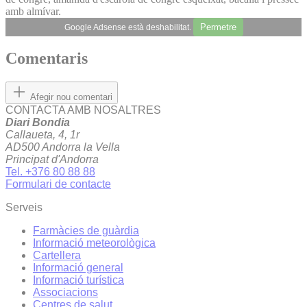
amb almívar.
Permetre
Google Adsense està deshabilitat.
Comentaris
Afegir nou comentari
CONTACTA AMB NOSALTRES
Diari Bondia
Callaueta, 4, 1r
AD500 Andorra la Vella
Principat d'Andorra
Tel. +376 80 88 88
Formulari de contacte
Serveis
Farmàcies de guàrdia
Informació meteorològica
Cartellera
Informació general
Informació turística
Associacions
Centres de salut