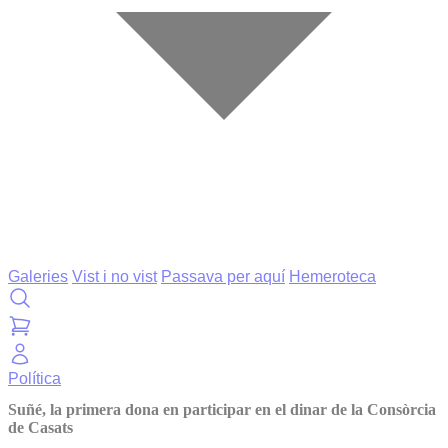
Galeries
Vist i no vist
Passava per aquí
Hemeroteca
Política
Suñé, la primera dona en participar en el dinar de la Consòrcia
de Casats