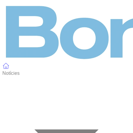
Panell de gestió de galetes
Notícies