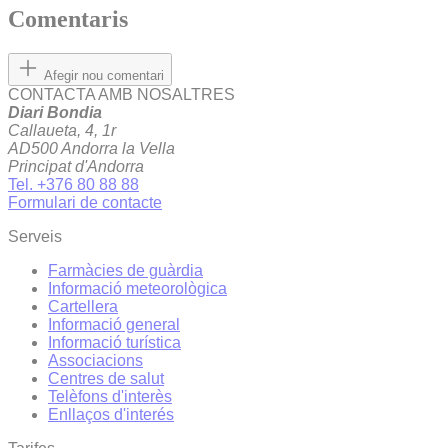
Comentaris
Afegir nou comentari
CONTACTA AMB NOSALTRES
Diari Bondia
Callaueta, 4, 1r
AD500 Andorra la Vella
Principat d'Andorra
Tel. +376 80 88 88
Formulari de contacte
Serveis
Farmàcies de guàrdia
Informació meteorològica
Cartellera
Informació general
Informació turística
Associacions
Centres de salut
Telèfons d'interès
Enllaços d'interés