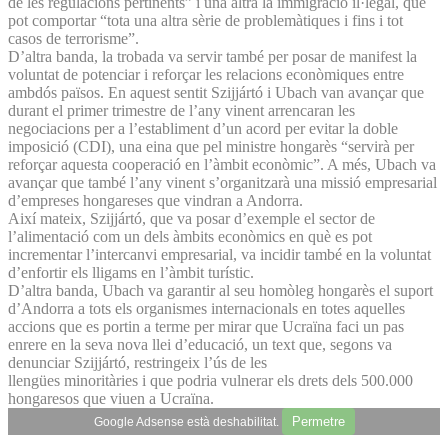
de les regulacions pertinents” i una altra la immigració il·legal, que
pot comportar “tota una altra sèrie de problemàtiques i fins i tot
casos de terrorisme”.
D’altra banda, la trobada va servir també per posar de manifest la
voluntat de potenciar i reforçar les relacions econòmiques entre
ambdós països. En aquest sentit Szijjártó i Ubach van avançar que
durant el primer trimestre de l’any vinent arrencaran les
negociacions per a l’establiment d’un acord per evitar la doble
imposició (CDI), una eina que pel ministre hongarès “servirà per
reforçar aquesta cooperació en l’àmbit econòmic”. A més, Ubach va
avançar que també l’any vinent s’organitzarà una missió empresarial
d’empreses hongareses que vindran a Andorra.
Així mateix, Szijjártó, que va posar d’exemple el sector de
l’alimentació com un dels àmbits econòmics en què es pot
incrementar l’intercanvi empresarial, va incidir també en la voluntat
d’enfortir els lligams en l’àmbit turístic.
D’altra banda, Ubach va garantir al seu homòleg hongarès el suport
d’Andorra a tots els organismes internacionals en totes aquelles
accions que es portin a terme per mirar que Ucraïna faci un pas
enrere en la seva nova llei d’educació, un text que, segons va
denunciar Szijjártó, restringeix l’ús de les
llengües minoritàries i que podria vulnerar els drets dels 500.000
hongaresos que viuen a Ucraïna.
Permetre
Google Adsense està deshabilitat.