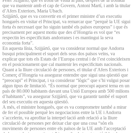
Peter Szijjártó, que es troba de visita al país, després de la trobada
que va mantenir amb el cap de Govern, Antoni Martí, i amb la titular
d’Afers Exteriors, Maria Ubach.
Szijjártó, que es va convertir en el primer ministre d’un executiu
hongarès en visitar el Principat, va remarcar que “perquè la UE sigui
forta és necessari que ho siguin també els països europeus” i que és
precisament per aquest motiu que des d’Hongria es vol que “es
respectin les especificitats andorranes i es mantingui la seva
economia forta”.
En aquesta línia, Szijjártó, que va considerar normal que Andorra
busqui principalment el suport dels seus dos països veïns, va
explicar que tots els Estats de l’Europa central i de l’est coincideixen
en el posicionament que cal mantenir les especificitats nacionals.
Quant a la lliure circulació de persones, el titular d’Afers Exteriors i
Comerç d’Hongria va assegurar entendre que sigui una qüestió que
“preocupi” el Principat, i va considerar “lògic” que s’hi vulgui posar
algun tipus de limitació. “És normal que preocupi aquest tema en un
país de 80.000 habitants davant una Unió Europea amb 500 milions
d’habitants”, va assegurar Szijjártó, que va garantir també el suport
del seu executiu en aquesta qüestió.
A més, el ministre hongarès, que es va comprometre també a mirar
de fer el possible perquè les negociacions entre la UE i Andorra
s’accelerin, va aprofitar la interpel·lació amb relació a la lliure
circulació de persones per deixar clar que una cosa “són els
moviments de persones entre els països de la UE amb l’acceptació