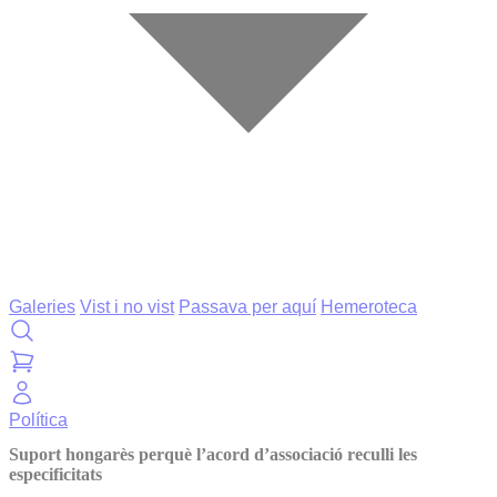
Galeries
Vist i no vist
Passava per aquí
Hemeroteca
Política
Suport hongarès perquè l’acord d’associació reculli les
especificitats