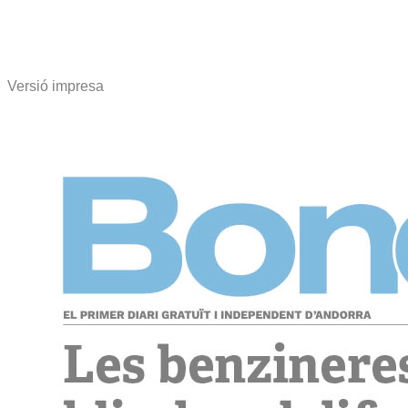
Versió impresa