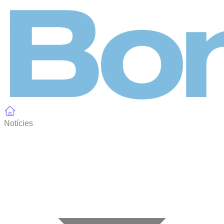
Panell de gestió de galetes
Notícies