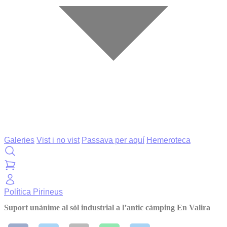
Galeries
Vist i no vist
Passava per aquí
Hemeroteca
Política
Pirineus
Suport unànime al sòl industrial a l’antic càmping En Valira