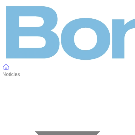
Panell de gestió de galetes
Notícies