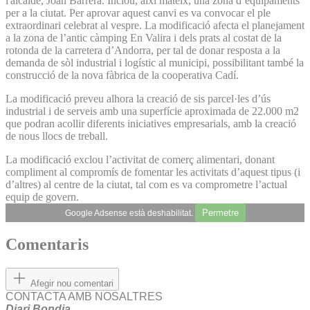
l'alcalde, Joan Barrera. Inclou, així mateix, una zona d’equipaments
per a la ciutat. Per aprovar aquest canvi es va convocar el ple
extraordinari celebrat al vespre. La modificació afecta el planejament
a la zona de l’antic càmping En Valira i dels prats al costat de la
rotonda de la carretera d’Andorra, per tal de donar resposta a la
demanda de sòl industrial i logístic al municipi, possibilitant també la
construcció de la nova fàbrica de la cooperativa Cadí.
La modificació preveu alhora la creació de sis parcel·les d’ús
industrial i de serveis amb una superfície aproximada de 22.000 m2
que podran acollir diferents iniciatives empresarials, amb la creació
de nous llocs de treball.
La modificació exclou l’activitat de comerç alimentari, donant
compliment al compromís de fomentar les activitats d’aquest tipus (i
d’altres) al centre de la ciutat, tal com es va comprometre l’actual
equip de govern.
Permetre
Google Adsense està deshabilitat.
Comentaris
Afegir nou comentari
CONTACTA AMB NOSALTRES
Diari Bondia