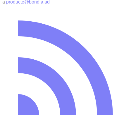
a
producte@bondia.ad