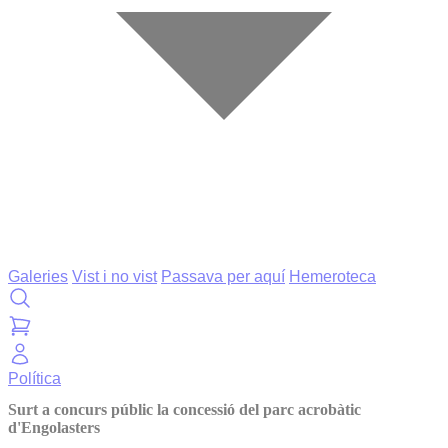
Galeries
Vist i no vist
Passava per aquí
Hemeroteca
Política
Surt a concurs públic la concessió del parc acrobàtic
d'Engolasters