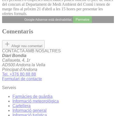
del concurs al Departament de Medi Ambient del Comú i tenen de
marge fins al pròxim 21 d'abril a les 15 hores per presentar les
ofertes formals.
Permetre
Google Adsense està deshabilitat.
Comentaris
Afegir nou comentari
CONTACTA AMB NOSALTRES
Diari Bondia
Callaueta, 4, 1r
AD500 Andorra la Vella
Principat d'Andorra
Tel. +376 80 88 88
Formulari de contacte
Serveis
Farmàcies de guàrdia
Informació meteorològica
Cartellera
Informació general
Informació turística