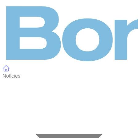
Panell de gestió de galetes
Notícies