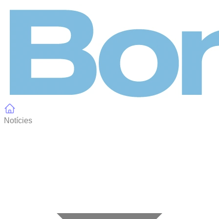
Panell de gestió de galetes
Notícies