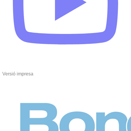
Versió impresa