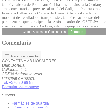
C-14 i la N-260 a la Seu d'Urgell. De fet, la C-14 ja està tallada
també a l'alçada de Ponts També hi ha talls de trànsit a la Cerdanya,
amb concentracions previstes al túnel del Cadí, a la frontera amb
França, a Bellver i a la Collada de Tosses. A banda d'afectar la
mobilitat de treballadors i transportistes, també els autobusos dels
parlamentaris que participen a la sessió de tardor de l'OSCE-PA, que
arrenca aquest dimarts a Andorra, estan bloquejats a la carretera.
Permetre
Google Adsense està deshabilitat.
Comentaris
Afegir nou comentari
CONTACTA AMB NOSALTRES
Diari Bondia
Callaueta, 4, 1r
AD500 Andorra la Vella
Principat d'Andorra
Tel. +376 80 88 88
Formulari de contacte
Serveis
Farmàcies de guàrdia
Informació meteorològica