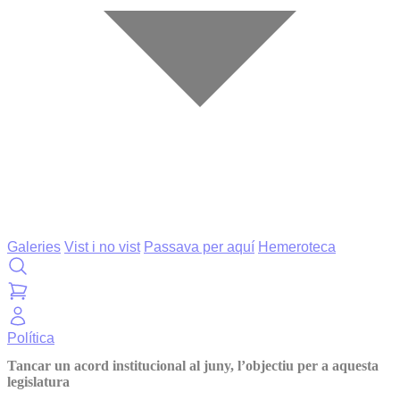
Galeries
Vist i no vist
Passava per aquí
Hemeroteca
Política
Tancar un acord institucional al juny, l’objectiu per a aquesta
legislatura