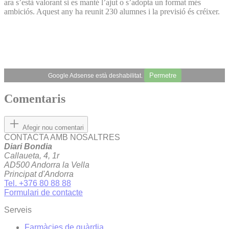
ara s’està valorant si es manté l’ajut o s’adopta un format més
ambiciós. Aquest any ha reunit 230 alumnes i la previsió és créixer.
Permetre
Google Adsense està deshabilitat.
Comentaris
Afegir nou comentari
CONTACTA AMB NOSALTRES
Diari Bondia
Callaueta, 4, 1r
AD500 Andorra la Vella
Principat d'Andorra
Tel. +376 80 88 88
Formulari de contacte
Serveis
Farmàcies de guàrdia