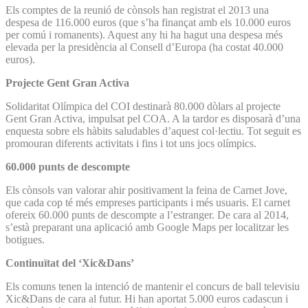
Els comptes de la reunió de cònsols han registrat el 2013 una
despesa de 116.000 euros (que s’ha finançat amb els 10.000 euros
per comú i romanents). Aquest any hi ha hagut una despesa més
elevada per la presidència al Consell d’Europa (ha costat 40.000
euros).
Projecte Gent Gran Activa
Solidaritat Olímpica del COI destinarà 80.000 dòlars al projecte
Gent Gran Activa, impulsat pel COA. A la tardor es disposarà d’una
enquesta sobre els hàbits saludables d’aquest col·lectiu. Tot seguit es
promouran diferents activitats i fins i tot uns jocs olímpics.
60.000 punts de descompte
Els cònsols van valorar ahir positivament la feina de Carnet Jove,
que cada cop té més empreses participants i més usuaris. El carnet
ofereix 60.000 punts de descompte a l’estranger. De cara al 2014,
s’està preparant una aplicació amb Google Maps per localitzar les
botigues.
Continuïtat del ‘Xic&Dans’
Els comuns tenen la intenció de mantenir el concurs de ball televisiu
Xic&Dans de cara al futur. Hi han aportat 5.000 euros cadascun i