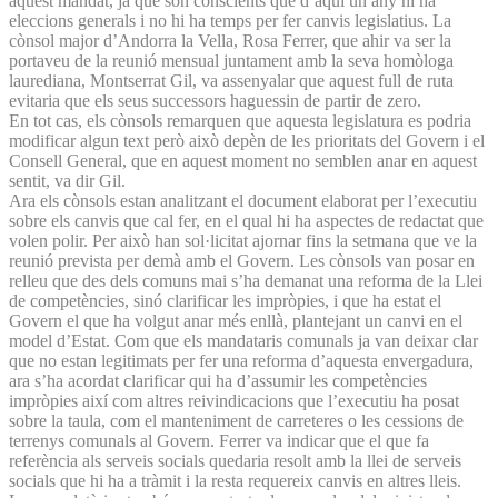
aquest mandat, ja que són conscients que d’aquí un any hi ha
eleccions generals i no hi ha temps per fer canvis legislatius. La
cònsol major d’Andorra la Vella, Rosa Ferrer, que ahir va ser la
portaveu de la reunió mensual juntament amb la seva homòloga
laurediana, Montserrat Gil, va assenyalar que aquest full de ruta
evitaria que els seus successors haguessin de partir de zero.
En tot cas, els cònsols remarquen que aquesta legislatura es podria
modificar algun text però això depèn de les prioritats del Govern i el
Consell General, que en aquest moment no semblen anar en aquest
sentit, va dir Gil.
Ara els cònsols estan analitzant el document elaborat per l’executiu
sobre els canvis que cal fer, en el qual hi ha aspectes de redactat que
volen polir. Per això han sol·licitat ajornar fins la setmana que ve la
reunió prevista per demà amb el Govern. Les cònsols van posar en
relleu que des dels comuns mai s’ha demanat una reforma de la Llei
de competències, sinó clarificar les impròpies, i que ha estat el
Govern el que ha volgut anar més enllà, plantejant un canvi en el
model d’Estat. Com que els mandataris comunals ja van deixar clar
que no estan legitimats per fer una reforma d’aquesta envergadura,
ara s’ha acordat clarificar qui ha d’assumir les competències
impròpies així com altres reivindicacions que l’executiu ha posat
sobre la taula, com el manteniment de carreteres o les cessions de
terrenys comunals al Govern. Ferrer va indicar que el que fa
referència als serveis socials quedaria resolt amb la llei de serveis
socials que hi ha a tràmit i la resta requereix canvis en altres lleis.