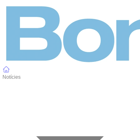
Panell de gestió de galetes
Notícies