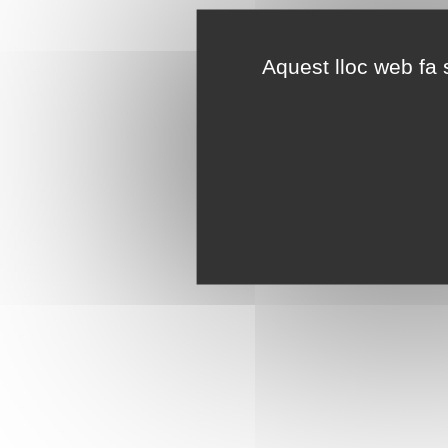
Aquest lloc web fa s