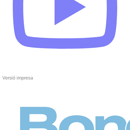
Versió impresa