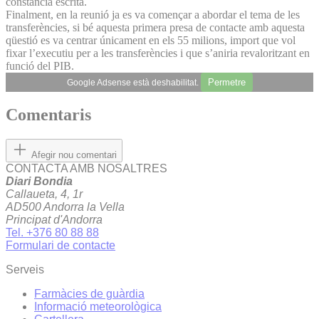
constància escrita.
Finalment, en la reunió ja es va començar a abordar el tema de les
transferències, si bé aquesta primera presa de contacte amb aquesta
qüestió es va centrar únicament en els 55 milions, import que vol
fixar l’executiu per a les transferències i que s’aniria revaloritzant en
funció del PIB.
Permetre
Google Adsense està deshabilitat.
Comentaris
Afegir nou comentari
CONTACTA AMB NOSALTRES
Diari Bondia
Callaueta, 4, 1r
AD500 Andorra la Vella
Principat d'Andorra
Tel. +376 80 88 88
Formulari de contacte
Serveis
Farmàcies de guàrdia
Informació meteorològica