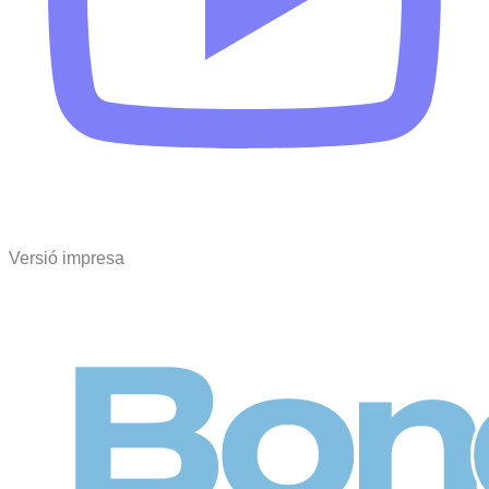
Versió impresa