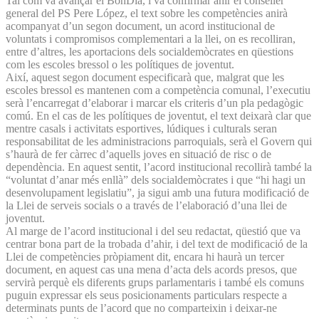
Tal com va avançar el BonDia, i va confirmar ahir el conseller
general del PS Pere López, el text sobre les competències anirà
acompanyat d’un segon document, un acord institucional de
voluntats i compromisos complementari a la llei, on es recolliran,
entre d’altres, les aportacions dels socialdemòcrates en qüestions
com les escoles bressol o les polítiques de joventut.
Així, aquest segon document especificarà que, malgrat que les
escoles bressol es mantenen com a competència comunal, l’executiu
serà l’encarregat d’elaborar i marcar els criteris d’un pla pedagògic
comú. En el cas de les polítiques de joventut, el text deixarà clar que
mentre casals i activitats esportives, lúdiques i culturals seran
responsabilitat de les administracions parroquials, serà el Govern qui
s’haurà de fer càrrec d’aquells joves en situació de risc o de
dependència. En aquest sentit, l’acord institucional recollirà també la
“voluntat d’anar més enllà” dels socialdemòcrates i que “hi hagi un
desenvolupament legislatiu”, ja sigui amb una futura modificació de
la Llei de serveis socials o a través de l’elaboració d’una llei de
joventut.
Al marge de l’acord institucional i del seu redactat, qüestió que va
centrar bona part de la trobada d’ahir, i del text de modificació de la
Llei de competències pròpiament dit, encara hi haurà un tercer
document, en aquest cas una mena d’acta dels acords presos, que
servirà perquè els diferents grups parlamentaris i també els comuns
puguin expressar els seus posicionaments particulars respecte a
determinats punts de l’acord que no comparteixin i deixar-ne