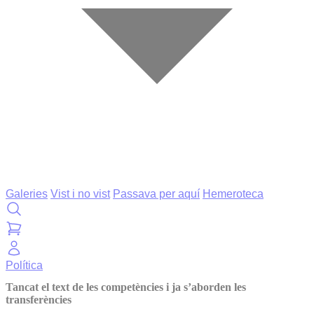
Galeries
Vist i no vist
Passava per aquí
Hemeroteca
Política
Tancat el text de les competències i ja s’aborden les
transferències