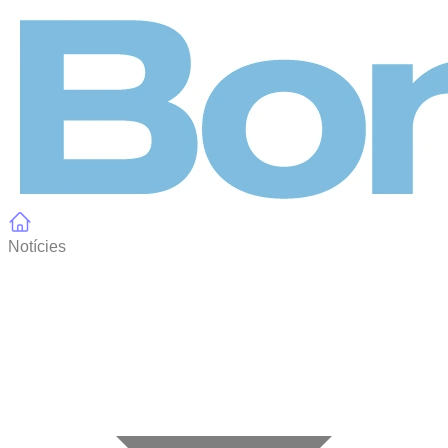
Panell de gestió de galetes
Notícies