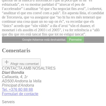
queixar de la manca d’informació i que la poca que hi ha “és
esbiaixada”, es va mostrar partidari d’“aixecar el peu de
l’accelerador” i analitzar “el que s’ha negociat fins avui”, i sobretot,
“analitzar el que ens convé com a país”. En aquesta línia, el candidat
de Terceravia, que va assegurar que “no hi ha res més temerari que
continuar una cosa quan un no sap on és”, va recordar que els
“únics” acords que “són vàlids” a dia d’avui “són el duaner, el
monetari i els assolits el 2003 i el 2005”, i va fer referència a “allò
que diu que res està tancat fins que tot no estigui tancat”.
Permetre
Google Adsense està deshabilitat.
Comentaris
Afegir nou comentari
CONTACTA AMB NOSALTRES
Diari Bondia
Callaueta, 4, 1r
AD500 Andorra la Vella
Principat d'Andorra
Tel. +376 80 88 88
Formulari de contacte
Serveis