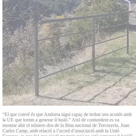
“El que convé és que Andorra sigui capaç de trobar uns acords amb
la UE que tornin a generar il·lusió.” Així de contundent es va
mostrar ahir el número dos de la llista nacional de Terceravia, Joan
Carles Camp, amb relació a l’acord d’associació amb la Unió