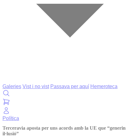
Galeries
Vist i no vist
Passava per aquí
Hemeroteca
Política
Terceravia aposta per uns acords amb la UE que “generin
il·lusió”