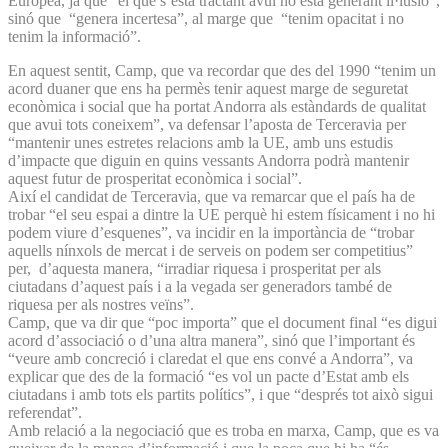
Europea, ja que “el que s’està tractant avui no està generant il·lusió”,
sinó que “genera incertesa”, al marge que “tenim opacitat i no
tenim la informació”.
En aquest sentit, Camp, que va recordar que des del 1990 “tenim un
acord duaner que ens ha permès tenir aquest marge de seguretat
econòmica i social que ha portat Andorra als estàndards de qualitat
que avui tots coneixem”, va defensar l’aposta de Terceravia per
“mantenir unes estretes relacions amb la UE, amb uns estudis
d’impacte que diguin en quins vessants Andorra podrà mantenir
aquest futur de prosperitat econòmica i social”.
Així el candidat de Terceravia, que va remarcar que el país ha de
trobar “el seu espai a dintre la UE perquè hi estem físicament i no hi
podem viure d’esquenes”, va incidir en la importància de “trobar
aquells nínxols de mercat i de serveis on podem ser competitius”
per, d’aquesta manera, “irradiar riquesa i prosperitat per als
ciutadans d’aquest país i a la vegada ser generadors també de
riquesa per als nostres veïns”.
Camp, que va dir que “poc importa” que el document final “es digui
acord d’associació o d’una altra manera”, sinó que l’important és
“veure amb concreció i claredat el que ens convé a Andorra”, va
explicar que des de la formació “es vol un pacte d’Estat amb els
ciutadans i amb tots els partits polítics”, i que “després tot això sigui
referendat”.
Amb relació a la negociació que es troba en marxa, Camp, que es va