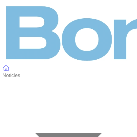
Panell de gestió de galetes
Notícies