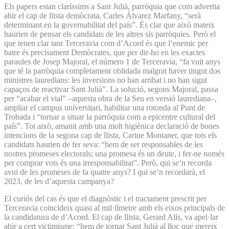
Els papers estan claríssims a Sant Julià, parròquia que com advertia
ahir el cap de llista demòcrata, Carles Álvarez Marfany, “serà
determinant en la governabilitat del país”. És clar que això mateix
haurien de pensar els candidats de les altres sis parròquies. Però el
que tenen clar tant Terceravia com d’Acord és que l’enemic per
batre és precisament Demòcrates, que per dir-ho en les exactes
paraules de Josep Majoral, el número 1 de Terceravia, “fa vuit anys
que té la parròquia completament oblidada malgrat haver tingut dos
ministres lauredians: les inversions no han arribat i no han sigut
capaços de reactivar Sant Julià”. La solució, segons Majoral, passa
per “acabar el vial” –aquesta obra de la Seu en versió laurediana–,
ampliar el campus universitari, habilitar una rotonda al Punt de
Trobada i “tornar a situar la parròquia com a epicentre cultural del
país”. Tot això, amanit amb una molt higiènica declaració de bones
intencions de la segona cap de llista, Carine Montaner, que tots els
candidats haurien de fer seva: “hem de ser responsables de les
nostres promeses electorals; una promesa és un deute, i fer-ne només
per comprar vots és una irresponsabilitat”. Però, qui se’n recorda
avui de les promeses de fa quatre anys? I qui se’n recordarà, el
2023, de les d’aquesta campanya?
El curiós del cas és que el diagnòstic i el tractament prescrit per
Terceravia coincideix quasi al mil·límetre amb els eixos principals de
la candidatura de d’Acord. El cap de llista, Gerard Alís, va apel·lar
ahir a cert victimisme: “hem de tornar Sant Julià al lloc que mereix