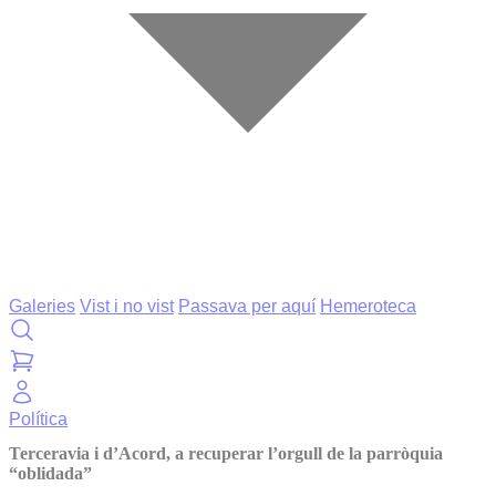
Galeries
Vist i no vist
Passava per aquí
Hemeroteca
Política
Terceravia i d’Acord, a recuperar l’orgull de la parròquia
“oblidada”