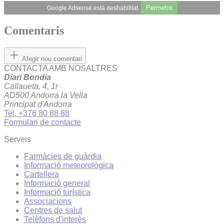
Permetre
Google Adsense està deshabilitat.
Comentaris
Afegir nou comentari
CONTACTA AMB NOSALTRES
Diari Bondia
Callaueta, 4, 1r
AD500 Andorra la Vella
Principat d'Andorra
Tel. +376 80 88 88
Formulari de contacte
Serveis
Farmàcies de guàrdia
Informació meteorològica
Cartellera
Informació general
Informació turística
Associacions
Centres de salut
Telèfons d'interès