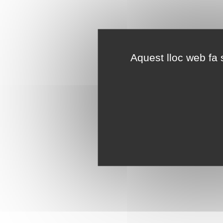
Aquest lloc web fa s