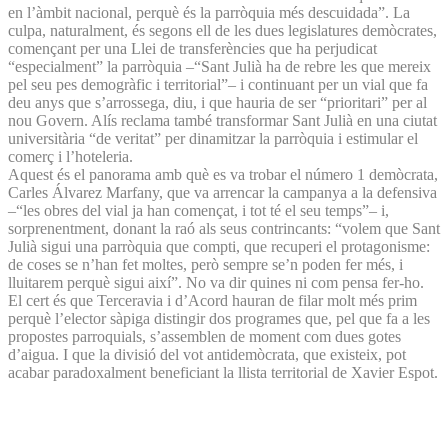
en l’àmbit nacional, perquè és la parròquia més descuidada”. La
culpa, naturalment, és segons ell de les dues legislatures demòcrates,
començant per una Llei de transferències que ha perjudicat
“especialment” la parròquia –“Sant Julià ha de rebre les que mereix
pel seu pes demogràfic i territorial”– i continuant per un vial que fa
deu anys que s’arrossega, diu, i que hauria de ser “prioritari” per al
nou Govern. Alís reclama també transformar Sant Julià en una ciutat
universitària “de veritat” per dinamitzar la parròquia i estimular el
comerç i l’hoteleria.
Aquest és el panorama amb què es va trobar el número 1 demòcrata,
Carles Álvarez Marfany, que va arrencar la campanya a la defensiva
–“les obres del vial ja han començat, i tot té el seu temps”– i,
sorprenentment, donant la raó als seus contrincants: “volem que Sant
Julià sigui una parròquia que compti, que recuperi el protagonisme:
de coses se n’han fet moltes, però sempre se’n poden fer més, i
lluitarem perquè sigui així”. No va dir quines ni com pensa fer-ho.
El cert és que Terceravia i d’Acord hauran de filar molt més prim
perquè l’elector sàpiga distingir dos programes que, pel que fa a les
propostes parroquials, s’assemblen de moment com dues gotes
d’aigua. I que la divisió del vot antidemòcrata, que existeix, pot
acabar paradoxalment beneficiant la llista territorial de Xavier Espot.