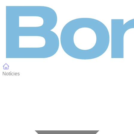
Panell de gestió de galetes
Notícies