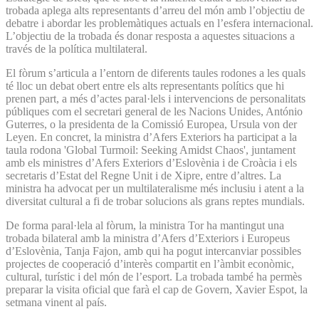
trobada aplega alts representants d’arreu del món amb l’objectiu de
debatre i abordar les problemàtiques actuals en l’esfera internacional.
L’objectiu de la trobada és donar resposta a aquestes situacions a
través de la política multilateral.
El fòrum s’articula a l’entorn de diferents taules rodones a les quals
té lloc un debat obert entre els alts representants polítics que hi
prenen part, a més d’actes paral·lels i intervencions de personalitats
públiques com el secretari general de les Nacions Unides, António
Guterres, o la presidenta de la Comissió Europea, Ursula von der
Leyen. En concret, la ministra d’Afers Exteriors ha participat a la
taula rodona 'Global Turmoil: Seeking Amidst Chaos', juntament
amb els ministres d’Afers Exteriors d’Eslovènia i de Croàcia i els
secretaris d’Estat del Regne Unit i de Xipre, entre d’altres. La
ministra ha advocat per un multilateralisme més inclusiu i atent a la
diversitat cultural a fi de trobar solucions als grans reptes mundials.
De forma paral·lela al fòrum, la ministra Tor ha mantingut una
trobada bilateral amb la ministra d’Afers d’Exteriors i Europeus
d’Eslovènia, Tanja Fajon, amb qui ha pogut intercanviar possibles
projectes de cooperació d’interès compartit en l’àmbit econòmic,
cultural, turístic i del món de l’esport. La trobada també ha permès
preparar la visita oficial que farà el cap de Govern, Xavier Espot, la
setmana vinent al país.