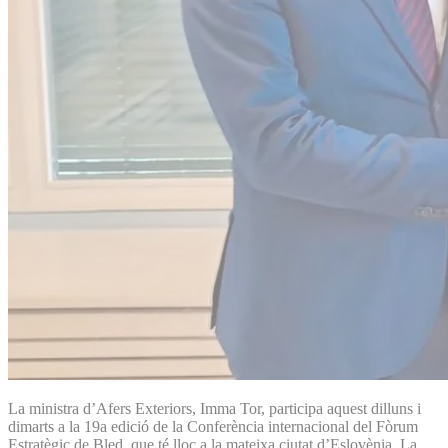
La ministra d’Afers Exteriors, Imma Tor, participa aquest dilluns i
dimarts a la 19a edició de la Conferència internacional del Fòrum
Estratègic de Bled, que té lloc a la mateixa ciutat d’Eslovènia. La