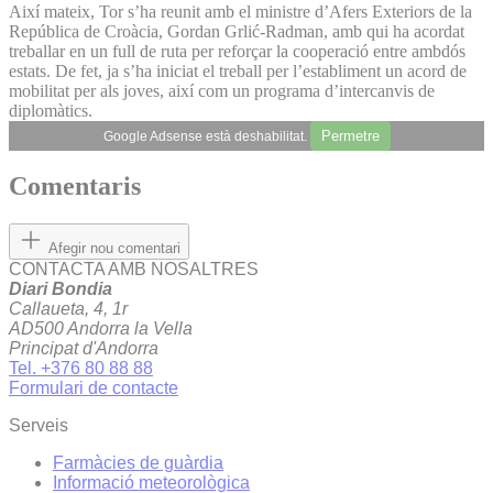
Així mateix, Tor s’ha reunit amb el ministre d’Afers Exteriors de la
República de Croàcia, Gordan Grlić-Radman, amb qui ha acordat
treballar en un full de ruta per reforçar la cooperació entre ambdós
estats. De fet, ja s’ha iniciat el treball per l’establiment un acord de
mobilitat per als joves, així com un programa d’intercanvis de
diplomàtics.
Permetre
Google Adsense està deshabilitat.
Comentaris
Afegir nou comentari
CONTACTA AMB NOSALTRES
Diari Bondia
Callaueta, 4, 1r
AD500 Andorra la Vella
Principat d'Andorra
Tel. +376 80 88 88
Formulari de contacte
Serveis
Farmàcies de guàrdia
Informació meteorològica