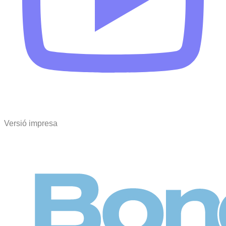
Versió impresa