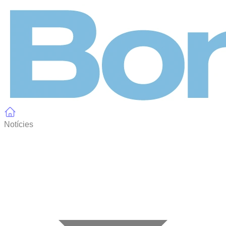
Panell de gestió de galetes
Notícies