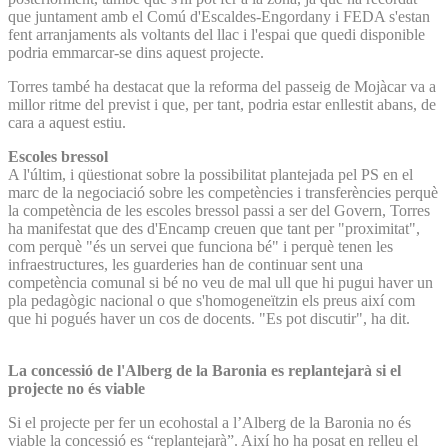
que juntament amb el Comú d'Escaldes-Engordany i FEDA s'estan
fent arranjaments als voltants del llac i l'espai que quedi disponible
podria emmarcar-se dins aquest projecte.
Torres també ha destacat que la reforma del passeig de Mojàcar va a
millor ritme del previst i que, per tant, podria estar enllestit abans, de
cara a aquest estiu.
Escoles bressol
A l'últim, i qüestionat sobre la possibilitat plantejada pel PS en el
marc de la negociació sobre les competències i transferències perquè
la competència de les escoles bressol passi a ser del Govern, Torres
ha manifestat que des d'Encamp creuen que tant per "proximitat",
com perquè "és un servei que funciona bé" i perquè tenen les
infraestructures, les guarderies han de continuar sent una
competència comunal si bé no veu de mal ull que hi pugui haver un
pla pedagògic nacional o que s'homogeneïtzin els preus així com
que hi pogués haver un cos de docents. "Es pot discutir", ha dit.
La concessió de l'Alberg de la Baronia es replantejarà si el
projecte no és viable
Si el projecte per fer un ecohostal a l’Alberg de la Baronia no és
viable la concessió es “replantejarà”. Així ho ha posat en relleu el