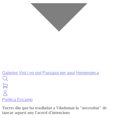
Galeries
Vist i no vist
Passava per aquí
Hemeroteca
Política
Encamp
Torres diu que ha traslladat a Viladomat la "necessitat" de
tancar aquest any l'acord d'intencions