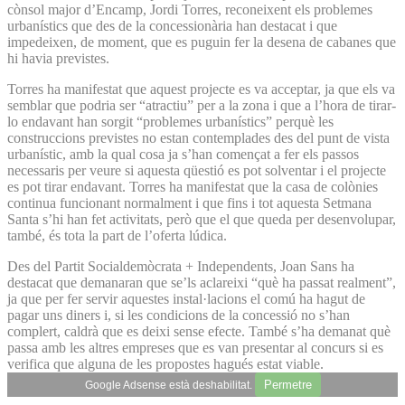
cònsol major d’Encamp, Jordi Torres, reconeixent els problemes
urbanístics que des de la concessionària han destacat i que
impedeixen, de moment, que es puguin fer la desena de cabanes que
hi havia previstes.
Torres ha manifestat que aquest projecte es va acceptar, ja que els va
semblar que podria ser “atractiu” per a la zona i que a l’hora de tirar-
lo endavant han sorgit “problemes urbanístics” perquè les
construccions previstes no estan contemplades des del punt de vista
urbanístic, amb la qual cosa ja s’han començat a fer els passos
necessaris per veure si aquesta qüestió es pot solventar i el projecte
es pot tirar endavant. Torres ha manifestat que la casa de colònies
continua funcionant normalment i que fins i tot aquesta Setmana
Santa s’hi han fet activitats, però que el que queda per desenvolupar,
també, és tota la part de l’oferta lúdica.
Des del Partit Socialdemòcrata + Independents, Joan Sans ha
destacat que demanaran que se’ls aclareixi “què ha passat realment”,
ja que per fer servir aquestes instal·lacions el comú ha hagut de
pagar uns diners i, si les condicions de la concessió no s’han
complert, caldrà que es deixi sense efecte. També s’ha demanat què
passa amb les altres empreses que es van presentar al concurs si es
verifica que alguna de les propostes hagués estat viable.
Permetre
Google Adsense està deshabilitat.