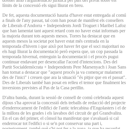
dossier amb l'argumentació jurídica per part del privat sobre els
límits de la concessió els sigui lliurat en breu.
De fet, aquesta documentació hauria d'haver estat entregada al comú
a finals de l'any passat, tal com han posat de manifest els consellers
de Liberals d'Andorra + Independents Jordi Troguet i Maribel Lafoz
que han lamentat tant aquest retard com no haver estat informats per
la majoria durant tots aquests mesos. Torres ha destacat que en
aquests mesos la societat pot haver estat més centrada en la
temporada d'hivern i que això pot haver fet que el soci majoritari no
els hagi lliurat la documentació però espera que, un cop passada la
temporada hivernal, entreguin la documentació i el procés pugui
continuar endavant per desencallar l'acord d'intencions. Des del
Partit Socialdemòcrata + Independents Pere Marsenyach i Joan Sans
han tornat a destacar que "aquest procés ja va començar malament
des de l'inici" i creuen que ara la situació "és pitjor que en el passat".
Des de Liberals també han posat en relleu el temor que finalment les
inversions previstes al Pas de la Casa perillin.
D'altra banda, durant la sessió de consell de comú celebrada aquest
dijous s'ha aprovat la concessió dels treballs de redacció del projecte
d'enderrocament de l'edifici de l'antic telecabina d'Engolasters i el de
la millora de les grades i els lavabos del circuit de gel Grandvalira.
En el cas del primer, el cònsol ha manifestat que s'avaluarà si cal
enderrocar tot l'edifici o si se'n pot conservar una part i,
posteriorment, també què s'hi pot fer a la zona, ja que ha recordat