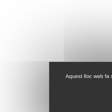
Aquest lloc web fa s