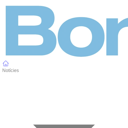
Panell de gestió de galetes
Notícies