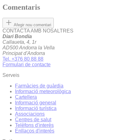
Comentaris
Afegir nou comentari
CONTACTA AMB NOSALTRES
Diari Bondia
Callaueta, 4, 1r
AD500 Andorra la Vella
Principat d'Andorra
Tel. +376 80 88 88
Formulari de contacte
Serveis
Farmàcies de guàrdia
Informació meteorològica
Cartellera
Informació general
Informació turística
Associacions
Centres de salut
Telèfons d'interès
Enllaços d'interés