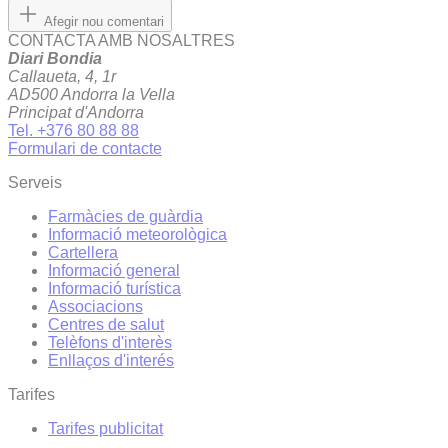
Afegir nou comentari
CONTACTA AMB NOSALTRES
Diari Bondia
Callaueta, 4, 1r
AD500 Andorra la Vella
Principat d'Andorra
Tel. +376 80 88 88
Formulari de contacte
Serveis
Farmàcies de guàrdia
Informació meteorològica
Cartellera
Informació general
Informació turística
Associacions
Centres de salut
Telèfons d'interès
Enllaços d'interés
Tarifes
Tarifes publicitat