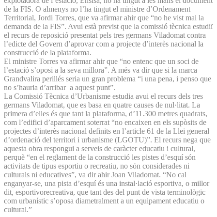
explotadora de l’estació, Ensisa, no ha tingut a les mans el document
de la FIS. O almenys no l’ha tingut el ministre d’Ordenament
Territorial, Jordi Torres, que va afirmar ahir que “no he vist mai la
demanda de la FIS”. Avui està previst que la comissió tècnica estudiï
el recurs de reposició presentat pels tres germans Viladomat contra
l’edicte del Govern d’aprovar com a projecte d’interès nacional la
construcció de la plataforma.
El ministre Torres va afirmar ahir que “no entenc que un soci de
l’estació s’oposi a la seva millora”. A més va dir que si la marca
Grandvalira perillés seria un gran problema “i una pena, i penso que
no s’hauria d’arribar a aquest punt”.
La Comissió Tècnica d’Urbanisme estudia avui el recurs dels tres
germans Viladomat, que es basa en quatre causes de nul·litat. La
primera d’elles és que tant la plataforma, d’11.300 metres quadrats,
com l’edifici d’aparcament soterrat “no encaixen en els supòsits de
projectes d’interès nacional definits en l’article 61 de la Llei general
d’ordenació del territori i urbanisme (LGOTU)”. El recurs nega que
aquesta obra respongui a serveis de caràcter educatiu i cultural,
perquè “en el reglament de la construcció les pistes d’esquí són
activitats de tipus esportiu o recreatiu, no són considerades ni
culturals ni educatives”, va dir ahir Joan Viladomat. “No cal
enganyar-se, una pista d’esquí és una instal·lació esportiva, o millor
dit, esportivorecreativa, que tant des del punt de vista terminològic
com urbanístic s’oposa diametralment a un equipament educatiu o
cultural.”