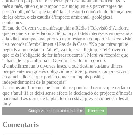
aprovar un pla parcial o especial per des­envolupar els terrenys. A
més a més, diuen que tampoc no s’indiquen els percentatges de
cessió obligatòria i que també falta l’estudi econòmic de finançament
de les obres, o els estudis d’impacte ambiental, geològics i
ecotècnics.
El cap de Govern va manifestar ahir a Ràdio i Televisió d’Andorra
que reconeix que Viladomat té bona part dels interessos empresarials
a la vila encampadana, però va manifestar no compartir la seva visió
i va recordar l’embelliment al Pas de la Casa. “No puc mirar qui té
negocis a un costat i a l’altre”, va dir, i va afegir que “el Govern el
que té és l’obligació de fer infraestructures”. Martí va recordar que
“abans de la plataforma el Govern ja va fer un concurs
d’embelliment amb diverses fases, a què destina bastants diners
perquè entenem que és obligació nostra ser presents com a Govern
en aquells llocs a què podem donar un impuls positiu,
independentment de la parròquia”.
La comissió d’urbanisme haurà de respondre al recurs, que reclama
que s’anul·li i es deixi sense efecte la declaració de projecte d’interès
nacional. Les obres de la plataforma estava previst començar-les al
juny.
Permetre
Google Adsense està deshabilitat.
Comentaris