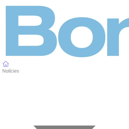
Panell de gestió de galetes
Notícies