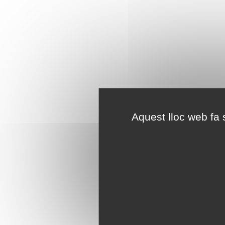
Aquest lloc web fa s