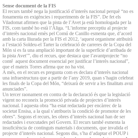
Sense document de la FIS
El recurs també nega la justificació d’interès nacional perquè “no es
fonamenta en exigències i requeriments de la FIS”. De fet els
Viladomat afirmen que la pista de l’Avet ja està homologada per la
FIS, com també ho està l’Àliga. “L’informe preceptiu al projecte
d’interès nacional emès pel Comú de Canillo esmenta que, d’acord
amb la carta lliurada per la FIS el 2012, ‘aquest organisme atribuirà
a l’estació Soldeu-el Tarter la celebració de carreres de la Copa del
Món si es fa una ampliació important de la superfície d’arribada de
la pista Avet’”, diu el recurs, que destaca que l’avantprojecte “no
conté aquest document essencial per justificar l’interès nacional”,
que el mateix Torres afirma que no ha vist.
A més, en el recurs es pregunta com es declara d’interès nacional
una infraestructura que a partir de l’any 2019, quan s’hagin celebrat
les finals de la Copa del Món, “deixarà de servir a les finalitats avui
anunciades”.
Un tercer raonament en contra de la declaració és que la legislació
vigent no reconeix la promoció privada de projectes d’interès
nacional. I aquesta obra “ha estat redactada per encàrrec de la
societat Ensisa, a la qual s’atribueix la condició de promotor de les
obres”. Segons el recurs, les obres d’interès nacional han de ser
redactades i executades pel Govern. El recurs també esmenta la
insuficiència de continguts materials i documents, que invalida el
projecte d’interès nacional. Segons diu, s’ha d’adaptar el POUP i