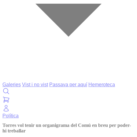
Galeries
Vist i no vist
Passava per aquí
Hemeroteca
Política
Torres vol tenir un organigrama del Comú en breu per poder-
hi treballar