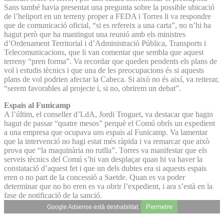
Sans també havia presentat una pregunta sobre la possible ubicació
de l’heliport en un terreny proper a FEDA i Torres li va respondre
que de comunicació oficial, “si es refereix a una carta”, no n’hi ha
hagut però que ha mantingut una reunió amb els ministres
d’Ordenament Territorial i d’Administració Pública, Transports i
Telecomunicacions, que li van comentar que sembla que aquest
terreny “pren forma”. Va recordar que queden pendents els plans de
vol i estudis tècnics i que una de les preocupacions és si aquests
plans de vol podrien afectar la Cabeca. Si això no és així, va reiterar,
“serem favorables al projecte i, si no, obrirem un debat”.
Espais al Funicamp
A l’últim, el conseller d’LdA, Jordi Troguet, va destacar que hagin
hagut de passar “quatre mesos” perquè el Comú obrís un expedient
a una empresa que ocupava uns espais al Funicamp. Va lamentar
que la intervenció no hagi estat més ràpida i va remarcar que això
prova que “la maquinària no rutlla”. Torres va manifestar que els
serveis tècnics del Comú s’hi van desplaçar quan hi va haver la
constatació d’aquest fet i que un dels dubtes era si aquests espais
eren o no part de la concessió a Saetde. Quan es va poder
determinar que no ho eren es va obrir l’expedient, i ara s’està en la
fase de notificació de la sanció.
Permetre
Google Adsense està deshabilitat.