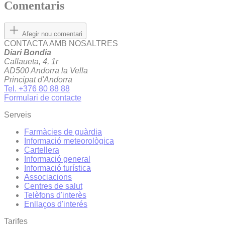
Comentaris
Afegir nou comentari
CONTACTA AMB NOSALTRES
Diari Bondia
Callaueta, 4, 1r
AD500 Andorra la Vella
Principat d'Andorra
Tel. +376 80 88 88
Formulari de contacte
Serveis
Farmàcies de guàrdia
Informació meteorològica
Cartellera
Informació general
Informació turística
Associacions
Centres de salut
Telèfons d'interès
Enllaços d'interés
Tarifes