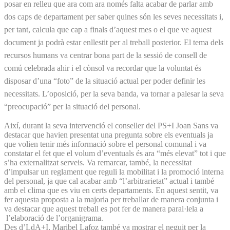
posar en relleu que ara com ara només falta acabar de parlar amb
dos caps de departament per saber quines són les seves necessitats i,
per tant, calcula que cap a finals d’aquest mes o el que ve aquest
document ja podrà estar enllestit per al treball posterior. El tema dels
recursos humans va centrar bona part de la sessió de consell de
comú celebrada ahir i el cònsol va recordar que la voluntat és
disposar d’una “foto” de la situació actual per poder definir les
necessitats. L’oposició, per la seva banda, va tornar a palesar la seva
“preocupació” per la situació del personal.
Així, durant la seva intervenció el conseller del PS+I Joan Sans va
destacar que havien presentat una pregunta sobre els eventuals ja
que volien tenir més informació sobre el personal comunal i va
constatar el fet que el volum d’eventuals és ara “més elevat” tot i que
s’ha externalitzat serveis. Va remarcar, també, la necessitat
d’impulsar un reglament que reguli la mobilitat i la promoció interna
del personal, ja que cal acabar amb “l’arbitrarietat” actual i també
amb el clima que es viu en certs departaments. En aquest sentit, va
fer aquesta proposta a la majoria per treballar de manera conjunta i
va destacar que aquest treball es pot fer de manera paral·lela a
l’elaboració de l’organigrama.
Des d’LdA+I, Maribel Lafoz també va mostrar el neguit per la