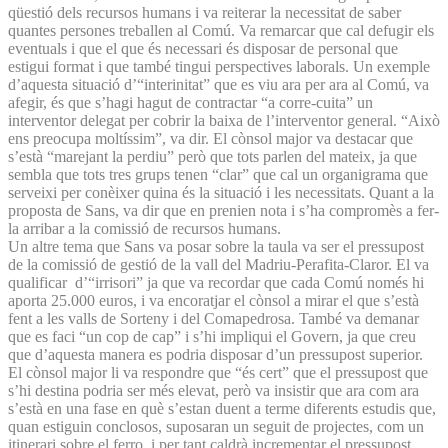
qüestió dels recursos humans i va reiterar la necessitat de saber
quantes persones treballen al Comú. Va remarcar que cal defugir els
eventuals i que el que és necessari és disposar de personal que
estigui format i que també tingui perspectives laborals. Un exemple
d’aquesta situació d’“interinitat” que es viu ara per ara al Comú, va
afegir, és que s’hagi hagut de contractar “a corre-cuita” un
interventor delegat per cobrir la baixa de l’interventor general. “Això
ens preocupa moltíssim”, va dir. El cònsol major va destacar que
s’està “marejant la perdiu” però que tots parlen del mateix, ja que
sembla que tots tres grups tenen “clar” que cal un organigrama que
serveixi per conèixer quina és la situació i les necessitats. Quant a la
proposta de Sans, va dir que en prenien nota i s’ha compromès a fer-
la arribar a la comissió de recursos humans.
Un altre tema que Sans va posar sobre la taula va ser el pressupost
de la comissió de gestió de la vall del Madriu-Perafita-Claror. El va
qualificar d’“irrisori” ja que va recordar que cada Comú només hi
aporta 25.000 euros, i va encoratjar el cònsol a mirar el que s’està
fent a les valls de Sorteny i del Comapedrosa. També va demanar
que es faci “un cop de cap” i s’hi impliqui el Govern, ja que creu
que d’aquesta manera es podria disposar d’un pressupost superior.
El cònsol major li va respondre que “és cert” que el pressupost que
s’hi destina podria ser més elevat, però va insistir que ara com ara
s’està en una fase en què s’estan duent a terme diferents estudis que,
quan estiguin conclosos, suposaran un seguit de projectes, com un
itinerari sobre el ferro, i per tant caldrà incrementar el pressupost.