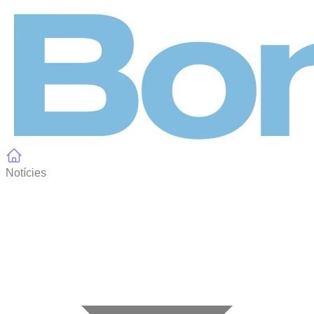
Panell de gestió de galetes
Notícies