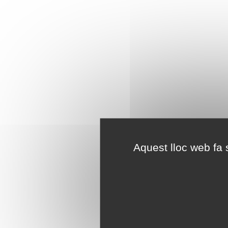
Aquest lloc web fa s