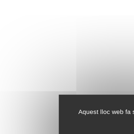
Aquest lloc web fa s