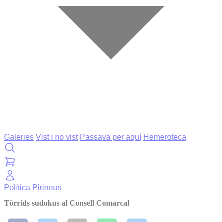
Galeries
Vist i no vist
Passava per aquí
Hemeroteca
Política
Pirineus
Tòrrids sudokus al Consell Comarcal