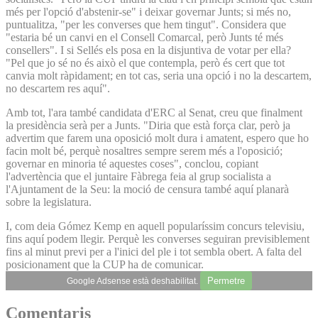
més per l'opció d'abstenir-se" i deixar governar Junts; si més no,
puntualitza, "per les converses que hem tingut". Considera que
"estaria bé un canvi en el Consell Comarcal, però Junts té més
consellers". I si Sellés els posa en la disjuntiva de votar per ella?
"Pel que jo sé no és això el que contempla, però és cert que tot
canvia molt ràpidament; en tot cas, seria una opció i no la descartem,
no descartem res aquí".
Amb tot, l'ara també candidata d'ERC al Senat, creu que finalment
la presidència serà per a Junts. "Diria que està força clar, però ja
advertim que farem una oposició molt dura i amatent, espero que ho
facin molt bé, perquè nosaltres sempre serem més a l'oposició;
governar en minoria té aquestes coses", conclou, copiant
l'advertència que el juntaire Fàbrega feia al grup socialista a
l'Ajuntament de la Seu: la moció de censura també aquí planarà
sobre la legislatura.
I, com deia Gómez Kemp en aquell popularíssim concurs televisiu,
fins aquí podem llegir. Perquè les converses seguiran previsiblement
fins al minut previ per a l'inici del ple i tot sembla obert. A falta del
posicionament que la CUP ha de comunicar.
Permetre
Google Adsense està deshabilitat.
Comentaris