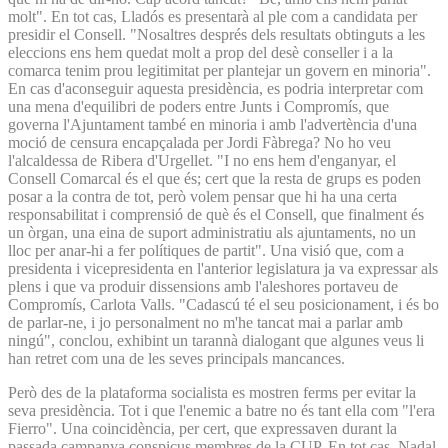
molt". En tot cas, Lladós es presentarà al ple com a candidata per
presidir el Consell. "Nosaltres després dels resultats obtinguts a les
eleccions ens hem quedat molt a prop del desè conseller i a la
comarca tenim prou legitimitat per plantejar un govern en minoria".
En cas d'aconseguir aquesta presidència, es podria interpretar com
una mena d'equilibri de poders entre Junts i Compromís, que
governa l'Ajuntament també en minoria i amb l'advertència d'una
moció de censura encapçalada per Jordi Fàbrega? No ho veu
l'alcaldessa de Ribera d'Urgellet. "I no ens hem d'enganyar, el
Consell Comarcal és el que és; cert que la resta de grups es poden
posar a la contra de tot, però volem pensar que hi ha una certa
responsabilitat i comprensió de què és el Consell, que finalment és
un òrgan, una eina de suport administratiu als ajuntaments, no un
lloc per anar-hi a fer polítiques de partit". Una visió que, com a
presidenta i vicepresidenta en l'anterior legislatura ja va expressar als
plens i que va produir dissensions amb l'aleshores portaveu de
Compromís, Carlota Valls. "Cadascú té el seu posicionament, i és bo
de parlar-ne, i jo personalment no m'he tancat mai a parlar amb
ningú", conclou, exhibint un tarannà dialogant que algunes veus li
han retret com una de les seves principals mancances.
Però des de la plataforma socialista es mostren ferms per evitar la
seva presidència. Tot i que l'enemic a batre no és tant ella com "l'era
Fierro". Una coincidència, per cert, que expressaven durant la
passada campanya conspicus membres de la CUP. En tot cas, Nadal,