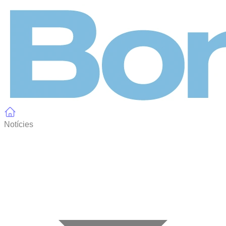
Panell de gestió de galetes
Notícies