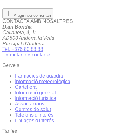
Afegir nou comentari
CONTACTA AMB NOSALTRES
Diari Bondia
Callaueta, 4, 1r
AD500 Andorra la Vella
Principat d'Andorra
Tel. +376 80 88 88
Formulari de contacte
Serveis
Farmàcies de guàrdia
Informació meteorològica
Cartellera
Informació general
Informació turística
Associacions
Centres de salut
Telèfons d'interès
Enllaços d'interés
Tarifes