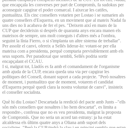
que encapçala les converses per part de Compromís, fa sudokus per
aconseguir capgirar el poder comarcal. I aixecar les catifes,
puntualitza. Els cinc consellers votarien per Lostao i se sumarien als
quatre consellers d'Esquerra, en un moviment que al mateix Nadal fa
uns dies no li acabava de fer el pes. "Deixem així en mans de la
CUP que decideixin si després de quaranta anys encara manen els
mateixos de sempre, uns molt coneguts i d'altres més a l'ombra,
seguint la línia Fierro, o si s'implanta un altre sistema de treballar".
Per assolir el canvi, ofereix a Sellés liderar-lo: votant-se per ella
mateixa com a presidenta, perquè comptaria previsiblement amb els
seus suports. Per paradoxal que sembli, Sellés podria sortir
encapçalant el CCAU.
I si, malgrat tot, Lladós es fa amb el comandament de l'organisme
amb ajuda de la CUP, encara queda una via per capgirar les
polítiques del Consell, donant suport a cada projecte. "Però nosaltres
de moment, i puntualitzo que de moment, votarem el candidat
d'Esquerra perquè quedi clara la nostra voluntat de canvi", insisteix
el conseller socialista.
Què hi diu Lostao? Descartada la reedició del pacte amb Junts –"ells
són més consellers que nosaltres i ho hem descartat", es limita a
respondre-, confessa que no es veu presidenta, malgrat la proposta
de Compromís. Que no seria un acord tan estrany: ja ha estat
alcaldessa els últims quatre anys a Oliana amb suport dels
socialistes. "Però la CUP tindrà la clau i en principi sembla que estan