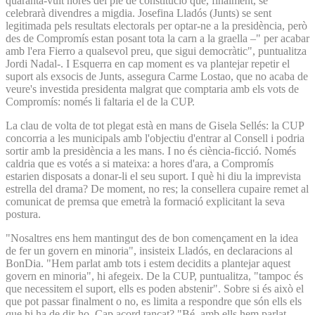
quaranta-vuit hores del ple de constitució que, finalment, se
celebrarà divendres a migdia. Josefina Lladós (Junts) se sent
legitimada pels resultats electorals per optar-ne a la presidència, però
des de Compromís estan posant tota la carn a la graella –" per acabar
amb l'era Fierro a qualsevol preu, que sigui democràtic", puntualitza
Jordi Nadal-. I Esquerra en cap moment es va plantejar repetir el
suport als exsocis de Junts, assegura Carme Lostao, que no acaba de
veure's investida presidenta malgrat que comptaria amb els vots de
Compromís: només li faltaria el de la CUP.
La clau de volta de tot plegat està en mans de Gisela Sellés: la CUP
concorria a les municipals amb l'objectiu d'entrar al Consell i podria
sortir amb la presidència a les mans. I no és ciència-ficció. Només
caldria que es votés a si mateixa: a hores d'ara, a Compromís
estarien disposats a donar-li el seu suport. I què hi diu la imprevista
estrella del drama? De moment, no res; la consellera cupaire remet al
comunicat de premsa que emetrà la formació explicitant la seva
postura.
"Nosaltres ens hem mantingut des de bon començament en la idea
de fer un govern en minoria", insisteix Lladós, en declaracions al
BonDia. "Hem parlat amb tots i estem decidits a plantejar aquest
govern en minoria", hi afegeix. De la CUP, puntualitza, "tampoc és
que necessitem el suport, ells es poden abstenir". Sobre si és això el
que pot passar finalment o no, es limita a respondre que són ells els
que hi ha de dir-ho. Cap acord tancat? "Bé, amb ells hem parlat