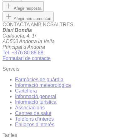
Afegir resposta
Afegir nou comentari
CONTACTA AMB NOSALTRES
Diari Bondia
Callaueta, 4, 1r
AD500 Andorra la Vella
Principat d'Andorra
Tel. +376 80 88 88
Formulari de contacte
Serveis
Farmàcies de guàrdia
Informació meteorològica
Cartellera
Informació general
Informació turística
Associacions
Centres de salut
Telèfons d'interès
Enllaços d'interés
Tarifes