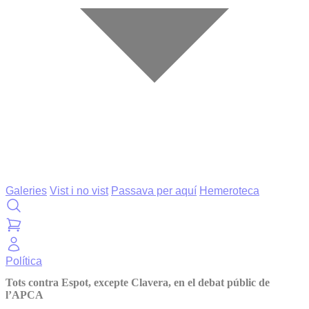
Galeries
Vist i no vist
Passava per aquí
Hemeroteca
Política
Tots contra Espot, excepte Clavera, en el debat públic de
l’APCA