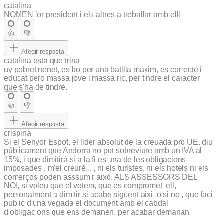
catalina
NOMEN for president i els altres a treballar amb ell!
👍
👎
Afegir resposta
catalina esta que trina
uy pobret nenet, es bo per una batllia máxim, es correcte i
educat pero massa jove i massa ric, per tindre el caracter
que s'ha de tindre.
👍
👎
Afegir resposta
crispina
Si el Senyor Espot, el lider absolut de la creuada pro UE, diu
públicament que Andorra no pot sobreviure amb un IVA al
15%, i que dimitirá si a la fi es una de les obligacions
imposades , m'el creuré... , ni els turistes, ni els hotels ni els
comerços poden asssumir aixó. ALS ASSESSORS DEL
NOI, si voleu que el votem, que es comprometi ell,
personalment a dimitir si acabe siguent aixi. o si no , que faci
public d'una vegada el document amb el cabdal
d'obligacions que ens demanen. per acabar demanan