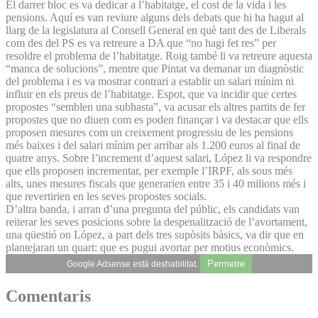
El darrer bloc es va dedicar a l’habitatge, el cost de la vida i les
pensions. Aquí es van reviure alguns dels debats que hi ha hagut al
llarg de la legislatura al Consell General en què tant des de Liberals
com des del PS es va retreure a DA que “no hagi fet res” per
resoldre el problema de l’habitatge. Roig també li va retreure aquesta
“manca de solucions”, mentre que Pintat va demanar un diagnòstic
del problema i es va mostrar contrari a establir un salari mínim ni
influir en els preus de l’habitatge. Espot, que va incidir que certes
propostes “semblen una subhasta”, va acusar els altres partits de fer
propostes que no diuen com es poden finançar i va destacar que ells
proposen mesures com un creixement progressiu de les pensions
més baixes i del salari mínim per arribar als 1.200 euros al final de
quatre anys. Sobre l’increment d’aquest salari, López li va respondre
que ells proposen incrementar, per exemple l’IRPF, als sous més
alts, unes mesures fiscals que generarien entre 35 i 40 milions més i
que revertirien en les seves propostes socials.
D’altra banda, i arran d’una pregunta del públic, els candidats van
reiterar les seves posicions sobre la despenalització de l’avortament,
una qüestió on López, a part dels tres supòsits bàsics, va dir que en
plantejaran un quart: que es pugui avortar per motius econòmics.
Permetre
Google Adsense està deshabilitat.
Comentaris