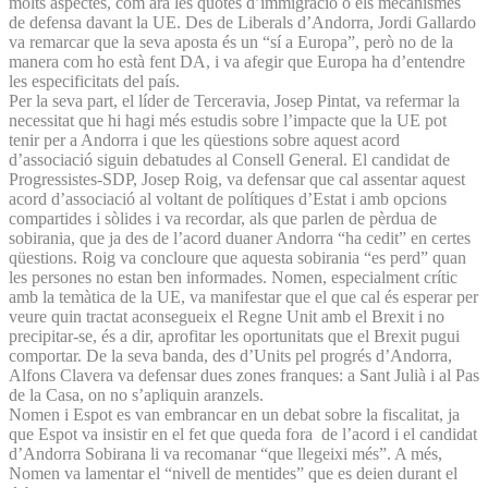
molts aspectes, com ara les quotes d’immigració o els mecanismes
de defensa davant la UE. Des de Liberals d’Andorra, Jordi Gallardo
va remarcar que la seva aposta és un “sí a Europa”, però no de la
manera com ho està fent DA, i va afegir que Europa ha d’entendre
les especificitats del país.
Per la seva part, el líder de Terceravia, Josep Pintat, va refermar la
necessitat que hi hagi més estudis sobre l’impacte que la UE pot
tenir per a Andorra i que les qüestions sobre aquest acord
d’associació siguin debatudes al Consell General. El candidat de
Progressistes-SDP, Josep Roig, va defensar que cal assentar aquest
acord d’associació al voltant de polítiques d’Estat i amb opcions
compartides i sòlides i va recordar, als que parlen de pèrdua de
sobirania, que ja des de l’acord duaner Andorra “ha cedit” en certes
qüestions. Roig va concloure que aquesta sobirania “es perd” quan
les persones no estan ben informades. Nomen, especialment crític
amb la temàtica de la UE, va manifestar que el que cal és esperar per
veure quin tractat aconsegueix el Regne Unit amb el Brexit i no
precipitar-se, és a dir, aprofitar les oportunitats que el Brexit pugui
comportar. De la seva banda, des d’Units pel progrés d’Andorra,
Alfons Clavera va defensar dues zones franques: a Sant Julià i al Pas
de la Casa, on no s’apliquin aranzels.
Nomen i Espot es van embrancar en un debat sobre la fiscalitat, ja
que Espot va insistir en el fet que queda fora de l’acord i el candidat
d’Andorra Sobirana li va recomanar “que llegeixi més”. A més,
Nomen va lamentar el “nivell de mentides” que es deien durant el