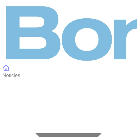
Panell de gestió de galetes
Notícies