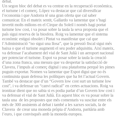
debat.
Un segon bloc del debat es va centrar en la recuperació econòmica,
el turisme i el comerç. López va destacar que cal diversificar
l’economia i que Andorra té una gran oferta que cal saber
comunicar. En el mateix sentit, Gallardo va lamentar que s’hagi
invertit molts milions en el Cirque du Soleil i només hagi portat
turisme low cost, i va posar sobre la taula la seva proposta que el
país sigui reserva de la biosfera. Roig va lamentar que el sistema
econòmic estigui obsolet i Pintat va manifestar que cal que
l’Administració “no sigui una llosa”, que la pressió fiscal sigui més
baixa o que el turisme augmenti el seu poder adquisitiu. Així mateix,
va defensar l’acabament del vial de Sant Julià i un aeroport nacional
per potenciar el turisme. Espot va posar sobre la taula la creació
d’una zona franca, una mesura que va despertar la satisfacció de
Clavera, l’impuls al comerç digital i una plataforma perquè les pimes
puguin exportar. Nomen va lamentar que Espot digui que no és
continuista quan defensa les polítiques que ha fet l’actual Govern.
També va destacar que d’un “Govern low cost surt un turisme low
cost”, i va defensar un “canvi radical” en certes actuacions. Roig va
ironitzar dient que no sabia si es podia parlar d’un Govern low cost i
va defensar el vial de Sant Julià. En aquest bloc es va posar sobre la
taula una de les propostes que més comentaris va suscitar entre els
més de 300 assistents al debat i també a les xarxes socials, la de
Clavera de crear una moneda pròpia d’Andorra, paritària amb
l’euro, i que convisqués amb la moneda europea.