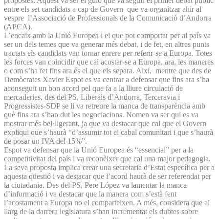
propostes. Aquest va ser el guió que va seguir el primer debat públic
entre els set candidats a cap de Govern que va organitzar ahir al
vespre l’Associació de Professionals de la Comunicació d’Andorra
(APCA).
L’encaix amb la Unió Europea i el que pot comportar per al país va
ser un dels temes que va generar més debat, i de fet, en altres punts
tractats els candidats van tornar enrere per referir-se a Europa. Totes
les forces van coincidir que cal acostar-se a Europa, ara, les maneres
o com s’ha fet fins ara és el que els separa. Així, mentre que des de
Demòcrates Xavier Espot es va centrar a defensar que fins ara s’ha
aconseguit un bon acord pel que fa a la lliure circulació de
mercaderies, des del PS, Liberals d’Andorra, Terceravia i
Progressistes-SDP se li va retreure la manca de transparència amb
què fins ara s’han dut les negociacions. Nomen va ser qui es va
mostrar més bel·ligerant, ja que va destacar que cal que el Govern
expliqui que s’haurà “d’assumir tot el cabal comunitari i que s’haurà
de posar un IVA del 15%”.
Espot va defensar que la Unió Europea és “essencial” per a la
competitivitat del país i va reconèixer que cal una major pedagogia.
La seva proposta implica crear una secretaria d’Estat específica per a
aquesta qüestió i va destacar que l’acord haurà de ser referendat per
la ciutadania. Des del PS, Pere López va lamentar la manca
d’informació i va destacar que la manera com s’està fent
l’acostament a Europa no el comparteixen. A més, considera que al
llarg de la darrera legislatura s’han incrementat els dubtes sobre