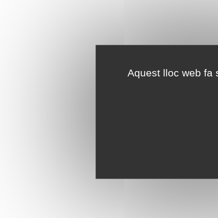
Aquest lloc web fa s