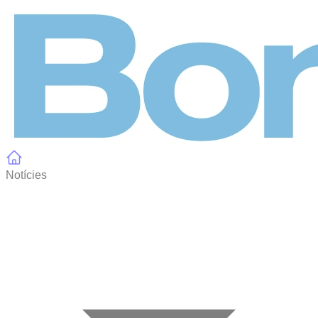
Panell de gestió de galetes
Notícies