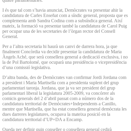
quatre parlamentàries.
I és que tal com s’havia anunciat, Demòcrates va presentar ahir la
candidatura de Carles Enseñat com a síndic general, proposta que es
complementa amb Sandra Codina com a subsíndica general. Així
mateix, la formació va presentar també la candidatura de Carol Puig
per ocupar una de les secretaries de l’òrgan rector del Consell
General.
Per a l’altra secretaria hi haurà un canvi de darrera hora, ja que
finalment Concòrdia va decidir presentar la candidatura de Maria
Àngels Aché, que serà consellera general a dedicació exclusiva, i no
la de Pol Bartolomé, que ocuparà una presidència o vicepresidència
d’una comissió legislativa.
D’altra banda, des de Demòcrates van confirmar Jordi Jordana com
a president i Maria Martisella com a presidenta suplent del grup
parlamentari taronja. Jordana, que ja va ser president del grup
parlamentari liberal la legislatura 2005-2009, va concórrer als
comicis generals del 2 d’abril passat com a número dos de la
candidatura territorial de Demòcrates+Independents a Canillo,
mentre que Martisella, que ha estat consellera general demòcrata les
dues darreres legislatures, ocupava la mateixa posició en la
candidatura territorial d’UP+DA a Encamp.
Queda per definir quin conseller o consellera general cedirà