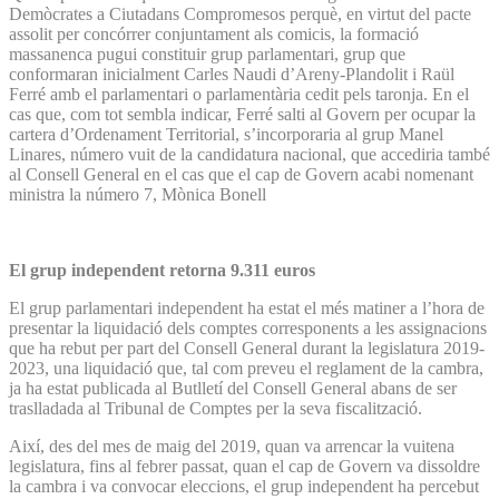
Demòcrates a Ciutadans Compromesos perquè, en virtut del pacte
assolit per concórrer conjuntament als comicis, la formació
massanenca pugui constituir grup parlamentari, grup que
conformaran inicialment Carles Naudi d’Areny-Plandolit i Raül
Ferré amb el parlamentari o parlamentària cedit pels taronja. En el
cas que, com tot sembla indicar, Ferré salti al Govern per ocupar la
cartera d’Ordenament Territorial, s’incorporaria al grup Manel
Linares, número vuit de la candidatura nacional, que accediria també
al Consell General en el cas que el cap de Govern acabi nomenant
ministra la número 7, Mònica Bonell
El grup independent retorna 9.311 euros
El grup parlamentari independent ha estat el més matiner a l’hora de
presentar la liquidació dels comptes corresponents a les assignacions
que ha rebut per part del Consell General durant la legislatura 2019-
2023, una liquidació que, tal com preveu el reglament de la cambra,
ja ha estat publicada al Butlletí del Consell General abans de ser
traslladada al Tribunal de Comptes per la seva fiscalització.
Així, des del mes de maig del 2019, quan va arrencar la vuitena
legislatura, fins al febrer passat, quan el cap de Govern va dissoldre
la cambra i va convocar eleccions, el grup independent ha percebut