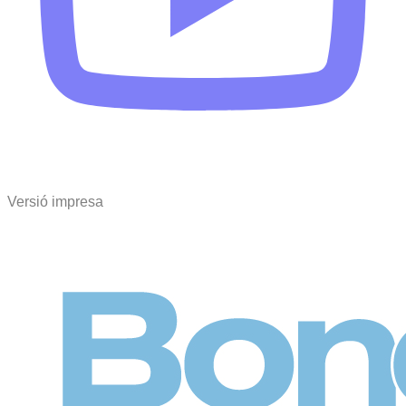
Versió impresa