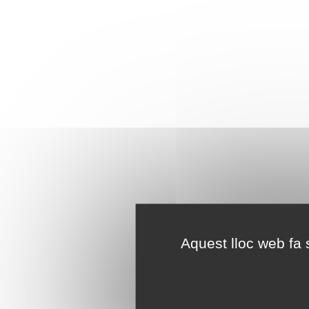
Aquest lloc web fa s