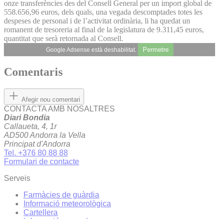
onze transferències des del Consell General per un import global de
558.656,96 euros, dels quals, una vegada descomptades totes les
despeses de personal i de l’activitat ordinària, li ha quedat un
romanent de tresoreria al final de la legislatura de 9.311,45 euros,
quantitat que serà retornada al Consell.
Permetre
Google Adsense està deshabilitat.
Comentaris
Afegir nou comentari
CONTACTA AMB NOSALTRES
Diari Bondia
Callaueta, 4, 1r
AD500 Andorra la Vella
Principat d'Andorra
Tel. +376 80 88 88
Formulari de contacte
Serveis
Farmàcies de guàrdia
Informació meteorològica
Cartellera