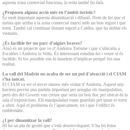
aquesta zona comercial funciona, la resta també ho farà.
¿Proposen alguna acció més en l’àmbit turístic?
És molt important aquesta dinamització i difusió. Hem de fer que el
turista que arriba a la zona comercial marxi amb un bon regust i que
torni. També cal continuar donant suport a Caldea, que ha doblat els
visitants.
¿És factible fer un parc d’aigües braves?
Això és un projecte que ve d’Andorra Turisme i que s’ubicaria a
Escaldes i Andorra la Vella. És interessant estudiar-ho i veure si és
factible. Si fos possible ens hi hauríem d’implicar perquè fos una
realitat.
La vall del Madriu no acaba de ser un pol d’atracció i el CIAM
s’ha tancat.
El CIAM va ser el tercer museu més visitat d’Andorra. Aquest any
havíem previst una partida important per arreglar els manipulatius,
però des del Govern van creure que seria un bon lloc per ubicar-hi la
sala d’exposicions. Els manipulatius estan guardats per quan es torni
a obrir. Aquí el problema és l’aparcament, tot i que l’edifici és
emblemàtic.
¿I per dinamitzar la vall?
Hi ha un pla de gestió que s’està desenvolupant. S’ha fet feina