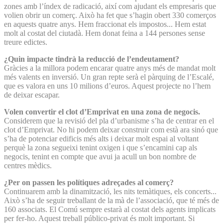
zones amb l’índex de radicació, així com ajudant els empresaris que
volien obrir un comerç. Això ha fet que s’hagin obert 330 comerços
en aquests quatre anys. Hem fraccionat els impostos... Hem estat
molt al costat del ciutadà. Hem donat feina a 144 persones sense
treure edictes.
¿Quin impacte tindrà la reducció de l’endeutament?
Gràcies a la millora podem encarar quatre anys més de mandat molt
més valents en inversió. Un gran repte serà el pàrquing de l’Escalé,
que es valora en uns 10 milions d’euros. Aquest projecte no l’hem
de deixar escapar.
Volen convertir el clot d’Emprivat en una zona de negocis.
Considerem que la revisió del pla d’urbanisme s’ha de centrar en el
clot d’Emprivat. No hi podem deixar construir com està ara sinó que
s’ha de potenciar edificis més alts i deixar molt espai al voltant
perquè la zona segueixi tenint oxigen i que s’encamini cap als
negocis, tenint en compte que avui ja acull un bon nombre de
centres mèdics.
¿Per on passen les polítiques adreçades al comerç?
Continuarem amb la dinamització, les nits temàtiques, els concerts...
Això s’ha de seguir treballant de la mà de l’associació, que té més de
160 associats. El Comú sempre estarà al costat dels agents implicats
per fer-ho. Aquest treball público-privat és molt important. Si