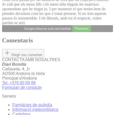
Jo vull que els meus fills i els meus néts tinguin les mateixes
oportunitats que he tingut jo. I per mantenir el que tenim hem de
prendre decisions com les que s’estan prenent. Si no fem aquests
passos és insostenible. I els liberals, amb tot el respecte, volen
quedar-se així.
Permetre
Google Adsense està deshabilitat.
Comentaris
Afegir nou comentari
CONTACTA AMB NOSALTRES
Diari Bondia
Callaueta, 4, 1r
AD500 Andorra la Vella
Principat d'Andorra
Tel. +376 80 88 88
Formulari de contacte
Serveis
Farmàcies de guàrdia
Informació meteorològica
Cartellera