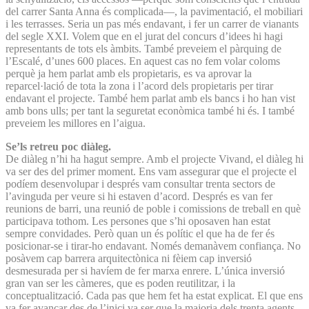
del carrer Santa Anna és complicada—, la pavimentació, el mobiliari
i les terrasses. Seria un pas més endavant, i fer un carrer de vianants
del segle XXI. Volem que en el jurat del concurs d’idees hi hagi
representants de tots els àmbits. També preveiem el pàrquing de
l’Escalé, d’unes 600 places. En aquest cas no fem volar coloms
perquè ja hem parlat amb els propietaris, es va aprovar la
reparcel·lació de tota la zona i l’acord dels propietaris per tirar
endavant el projecte. També hem parlat amb els bancs i ho han vist
amb bons ulls; per tant la seguretat econòmica també hi és. I també
preveiem les millores en l’aigua.
Se’ls retreu poc diàleg.
De diàleg n’hi ha hagut sempre. Amb el projecte Vivand, el diàleg hi
va ser des del primer moment. Ens vam assegurar que el projecte el
podíem desenvolupar i després vam consultar trenta sectors de
l’avinguda per veure si hi estaven d’acord. Després es van fer
reunions de barri, una reunió de poble i comissions de treball en què
participava tothom. Les persones que s’hi oposaven han estat
sempre convidades. Però quan un és polític el que ha de fer és
posicionar-se i tirar-ho endavant. Només demanàvem confiança. No
posàvem cap barrera arquitectònica ni fèiem cap inversió
desmesurada per si havíem de fer marxa enrere. L’única inversió
gran van ser les càmeres, que es poden reutilitzar, i la
conceptualització. Cada pas que hem fet ha estat explicat. El que ens
va fer avançar des de l’inici va ser que la majoria dels trenta agents