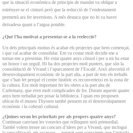
que la situació econòmica de principis de mandat va obligar a
estrènyer-se el cinturó però que la reducció de l’endeutament
permetrà ara fer inversions. A més destaca que no hi va haver
deixadesa quant a l’aigua potable.
¿Què l’ha motivat a presentar-se a la reelecció?
Un dels principals motius és acabar els projectes que hem començat,
i que cal acabar de consolidar. Em va costar molt decidir-me a
tornar-me a presentar. He estat quatre anys cònsol i per a mi ha estat
un honor i un orgull. Hi ha dos projectes molt punters, que són la
consolidació de Vivand i l’aparcament de l’Escalé. Això afavorirà el
desenvolupament econòmic de la part alta, a part de tots els treballs
que s’han fet perquè el centre històric es reconverteixi en la zona de
la cultura. Era molt important fer les obres a la part alta de
Carlemany, que eren molt complicades de fer. Durant aquests quatre
anys hem treballat per posar la biblioteca. I quan ens proposen
ubicar-hi el museu Thyssen també pensem en el desenvolupament
econòmic i la cohesió cultural.
¿Quines seran les prioritats per als propers quatre anys?
Continuar canviant les voravies que rellisquen serà primordial.
També volem treure un concurs d’idees per a Vivand, que inclogui
la senyalització, els accessos —perquè som conscients que l’entrada