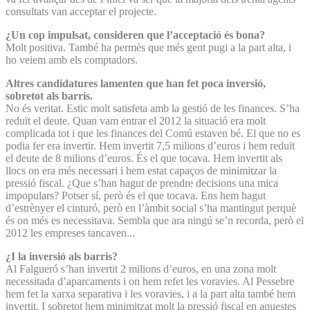
consultats van acceptar el projecte.
¿Un cop impulsat, consideren que l’acceptació és bona?
Molt positiva. També ha permès que més gent pugi a la part alta, i
ho veiem amb els comptadors.
Altres candidatures lamenten que han fet poca inversió,
sobretot als barris.
No és veritat. Estic molt satisfeta amb la gestió de les finances. S’ha
reduït el deute. Quan vam entrar el 2012 la situació era molt
complicada tot i que les finances del Comú estaven bé. El que no es
podia fer era invertir. Hem invertit 7,5 milions d’euros i hem reduït
el deute de 8 milions d’euros. És el que tocava. Hem invertit als
llocs on era més necessari i hem estat capaços de minimitzar la
pressió fiscal. ¿Que s’han hagut de prendre decisions una mica
impopulars? Potser sí, però és el que tocava. Ens hem hagut
d’estrènyer el cinturó, però en l’àmbit social s’ha mantingut perquè
és on més es necessitava. Sembla que ara ningú se’n recorda, però el
2012 les empreses tancaven...
¿I la inversió als barris?
Al Falgueró s’han invertit 2 milions d’euros, en una zona molt
necessitada d’aparcaments i on hem refet les voravies. Al Pessebre
hem fet la xarxa separativa i les voravies, i a la part alta també hem
invertit. I sobretot hem minimitzat molt la pressió fiscal en aquestes