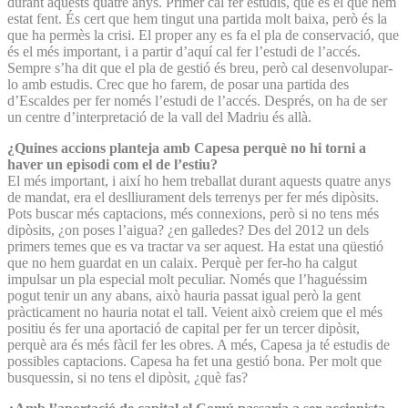
durant aquests quatre anys. Primer cal fer estudis, que és el que hem
estat fent. És cert que hem tingut una partida molt baixa, però és la
que ha permès la crisi. El proper any es fa el pla de conservació, que
és el més important, i a partir d’aquí cal fer l’estudi de l’accés.
Sempre s’ha dit que el pla de gestió és breu, però cal desenvolupar-
lo amb estudis. Crec que ho farem, de posar una partida des
d’Escaldes per fer només l’estudi de l’accés. Després, on ha de ser
un centre d’interpretació de la vall del Madriu és allà.
¿Quines accions planteja amb Capesa perquè no hi torni a
haver un episodi com el de l’estiu?
El més important, i així ho hem treballat durant aquests quatre anys
de mandat, era el deslliurament dels terrenys per fer més dipòsits.
Pots buscar més captacions, més connexions, però si no tens més
dipòsits, ¿on poses l’aigua? ¿en galledes? Des del 2012 un dels
primers temes que es va tractar va ser aquest. Ha estat una qüestió
que no hem guardat en un calaix. Perquè per fer-ho ha calgut
impulsar un pla especial molt peculiar. Només que l’haguéssim
pogut tenir un any abans, això hauria passat igual però la gent
pràcticament no hauria notat el tall. Veient això creiem que el més
positiu és fer una aportació de capital per fer un tercer dipòsit,
perquè ara és més fàcil fer les obres. A més, Capesa ja té estudis de
possibles captacions. Capesa ha fet una gestió bona. Per molt que
busquessin, si no tens el dipòsit, ¿què fas?