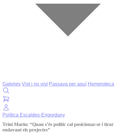
Galeries
Vist i no vist
Passava per aquí
Hemeroteca
Política
Escaldes-Engordany
Trini Marín: “Quan s’és polític cal posicionar-se i tirar
endavant els projectes”