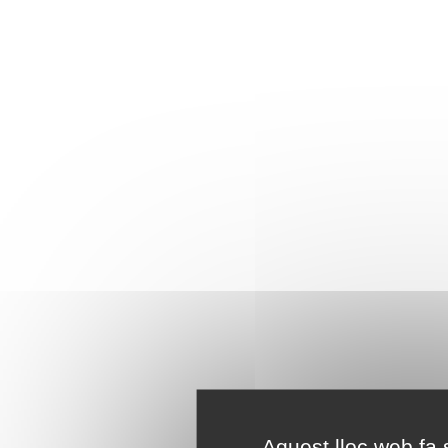
Aquest lloc web fa s