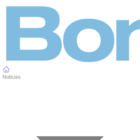
Panell de gestió de galetes
Notícies