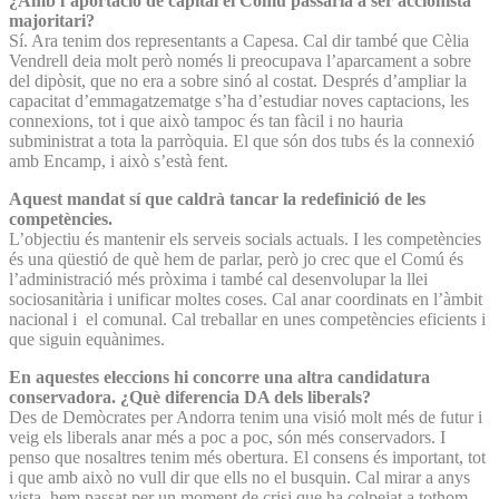
¿Amb l’aportació de capital el Comú passaria a ser accionista
majoritari?
Sí. Ara tenim dos representants a Capesa. Cal dir també que Cèlia
Vendrell deia molt però només li preocupava l’aparcament a sobre
del dipòsit, que no era a sobre sinó al costat. Després d’ampliar la
capacitat d’emmagatzematge s’ha d’estudiar noves captacions, les
connexions, tot i que això tampoc és tan fàcil i no hauria
subministrat a tota la parròquia. El que són dos tubs és la connexió
amb Encamp, i això s’està fent.
Aquest mandat sí que caldrà tancar la redefinició de les
competències.
L’objectiu és mantenir els serveis socials actuals. I les competències
és una qüestió de què hem de parlar, però jo crec que el Comú és
l’administració més pròxima i també cal desenvolupar la llei
sociosanitària i unificar moltes coses. Cal anar coordinats en l’àmbit
nacional i el comunal. Cal treballar en unes competències eficients i
que siguin equànimes.
En aquestes eleccions hi concorre una altra candidatura
conservadora. ¿Què diferencia DA dels liberals?
Des de Demòcrates per Andorra tenim una visió molt més de futur i
veig els liberals anar més a poc a poc, són més conservadors. I
penso que nosaltres tenim més obertura. El consens és important, tot
i que amb això no vull dir que ells no el busquin. Cal mirar a anys
vista, hem passat per un moment de crisi que ha colpejat a tothom.