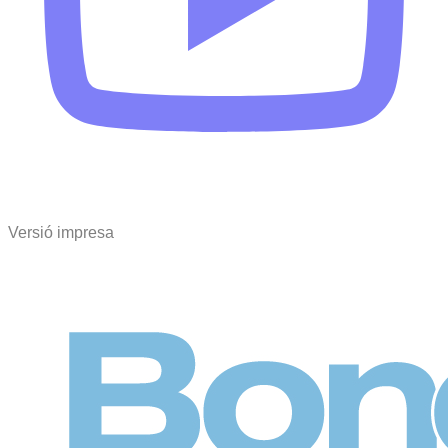
Versió impresa