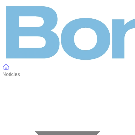
Panell de gestió de galetes
Notícies