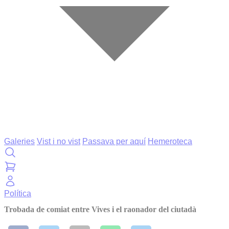
Galeries
Vist i no vist
Passava per aquí
Hemeroteca
Política
Trobada de comiat entre Vives i el raonador del ciutadà