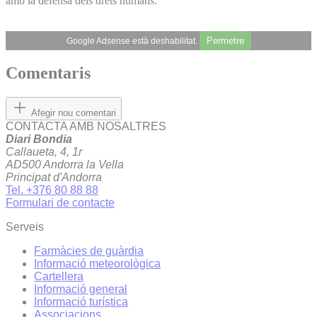
amb la defensa dels drets humans.
Permetre
Google Adsense està deshabilitat.
Comentaris
Afegir nou comentari
CONTACTA AMB NOSALTRES
Diari Bondia
Callaueta, 4, 1r
AD500 Andorra la Vella
Principat d'Andorra
Tel. +376 80 88 88
Formulari de contacte
Serveis
Farmàcies de guàrdia
Informació meteorològica
Cartellera
Informació general
Informació turística
Associacions