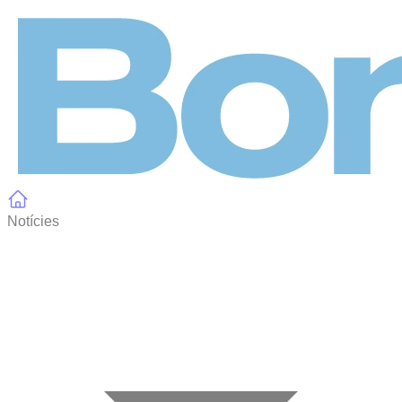
Panell de gestió de galetes
Notícies