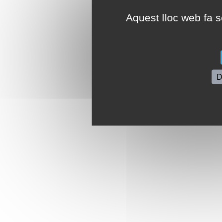
Aquest lloc web fa se
D